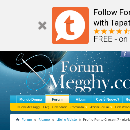
Follow F
with Tapat
FREE - on
Mondo Donna
Forum
Album
Cos'è Nuovo?
Re
Nuovi Messaggi
FAQ
Calendario
Comunità
Azioni Forum
Link Veloci
Forum
Ricamo
Libri e Riviste
Profilo Punto Croce n.7 - giu-