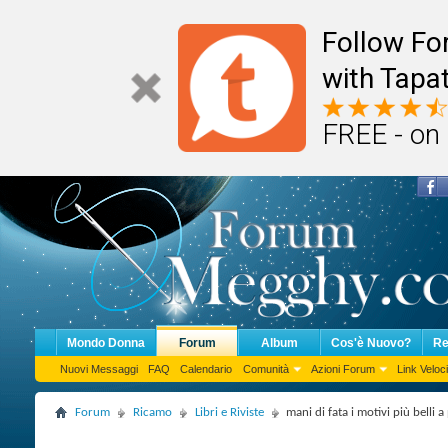
Follow F
with Tapat
FREE - on
Mondo Donna
Forum
Album
Cos'è Nuovo?
Re
Nuovi Messaggi
FAQ
Calendario
Comunità
Azioni Forum
Link Veloci
Forum
Ricamo
Libri e Riviste
mani di fata i motivi più belli 