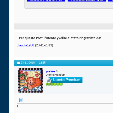
Per questo Post, l'utente yvelise e' stato ringraziato da:
claudia1958
(20-11-2013)
23-11-2010,
12:38
yvelise
Utente Premium
5