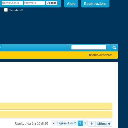
Aiuto
Registrazione
Ricordami?
Ricerca Avanzata
Pagina 1 di 2
1
2
Risultati da 1 a 10 di 20
Ultima