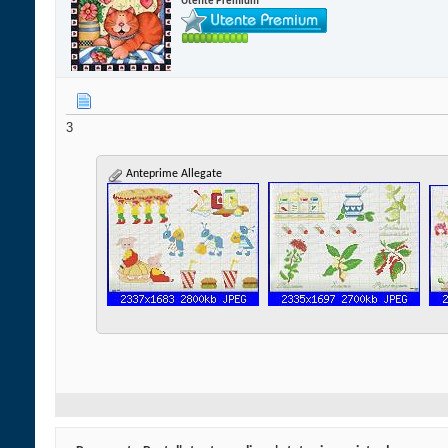
Utente Premium
3
Anteprime Allegate