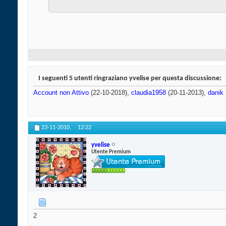
I seguenti 5 utenti ringraziano yvelise per questa discussione:
Account non Attivo
(22-10-2018),
claudia1958
(20-11-2013),
danik
23-11-2010,
12:22
yvelise
Utente Premium
2