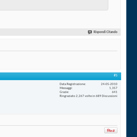
Rispondi Citando
#5
Data Registrazione
24-05-2010
Messaggi
1,357
Grazie
641
Ringraziato 2,267 volte in 689 Discussioni