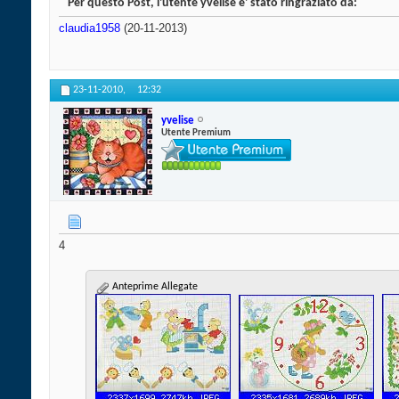
Per questo Post, l'utente yvelise e' stato ringraziato da:
claudia1958
(20-11-2013)
23-11-2010,
12:32
yvelise
Utente Premium
4
Anteprime Allegate