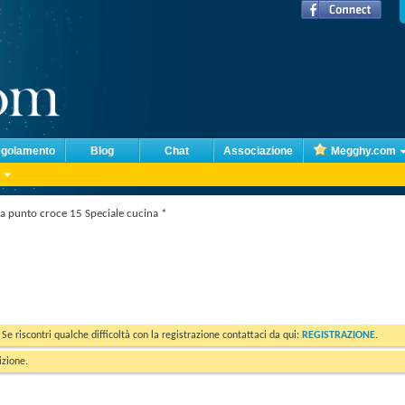
golamento
Blog
Chat
Associazione
Megghy.com
li a punto croce 15 Speciale cucina *
. Se riscontri qualche difficoltà con la registrazione contattaci da qui:
REGISTRAZIONE
.
izione.