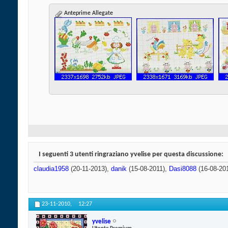
Anteprime Allegate
I seguenti 3 utenti ringraziano yvelise per questa discussione:
claudia1958
(20-11-2013),
danik
(15-08-2011),
Dasi8088
(16-08-20
23-11-2010,
12:27
yvelise