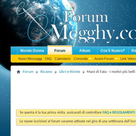
Mondo Donna
Forum
Album
Cos'è Nuovo?
Re
Nuovi Messaggi
FAQ
Calendario
Comunità
Azioni Forum
Link Veloci
Forum
Ricamo
Libri e Riviste
Mani di Fata - I motivi più bel
Se questa è la tua prima visita, assicurati di controllare
FAQ e REGOLAMENTI
Le nuove iscrizioni al forum saranno attivate nel giro di una settimana dall'iscr