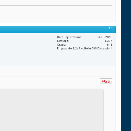
#4
Data Registrazione
24-05-2010
Messaggi
1,357
Grazie
641
Ringraziato 2,267 volte in 689 Discussioni