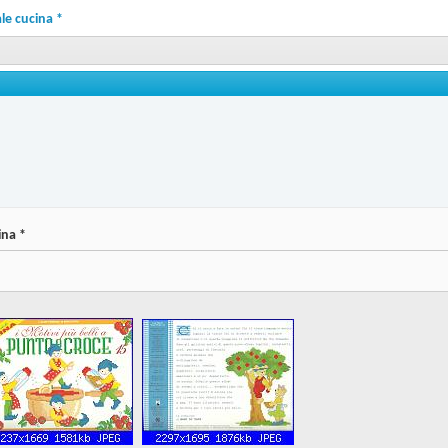
ale cucina *
ina *