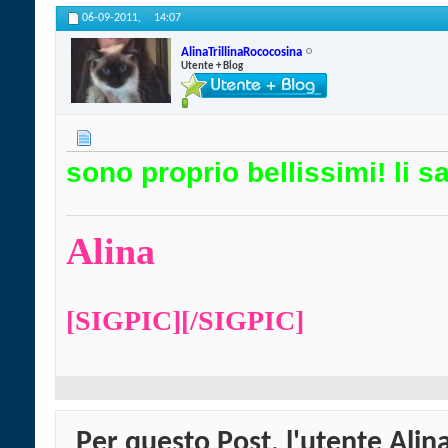
06-09-2011,
14:07
AlinaTrillinaRococosina
Utente + Blog
sono proprio bellissimi! li s
Alina
[SIGPIC][/SIGPIC]
Per questo Post, l'utente Alin