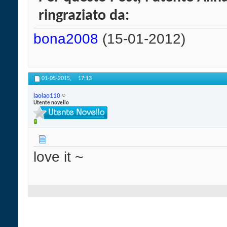
ringraziato da:
bona2008
(15-01-2012)
01-05-2015,
17:13
laolao110
Utente novello
love it ~