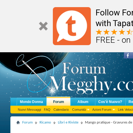
Follow F
with Tapat
FREE - on
Mondo Donna
Forum
Album
Cos'è Nuovo?
Re
Nuovi Messaggi
FAQ
Calendario
Comunità
Azioni Forum
Link Veloci
Forum
Ricamo
Libri e Riviste
Mango pratique - Gravures de