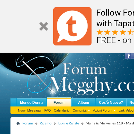
Follow F
with Tapat
FREE - on
Mondo Donna
Forum
Album
Cos'è Nuovo?
Re
Nuovi Messaggi
FAQ
Calendario
Comunità
Azioni Forum
Link Veloci
Forum
Ricamo
Libri e Riviste
Mains & Merveilles 118 - Ma d