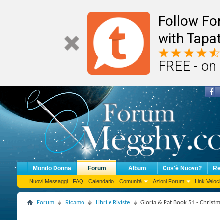
Follow F
with Tapat
FREE - on
Mondo Donna
Forum
Album
Cos'è Nuovo?
Re
Nuovi Messaggi
FAQ
Calendario
Comunità
Azioni Forum
Link Veloci
Forum
Ricamo
Libri e Riviste
Gloria & Pat Book 51 - Christm