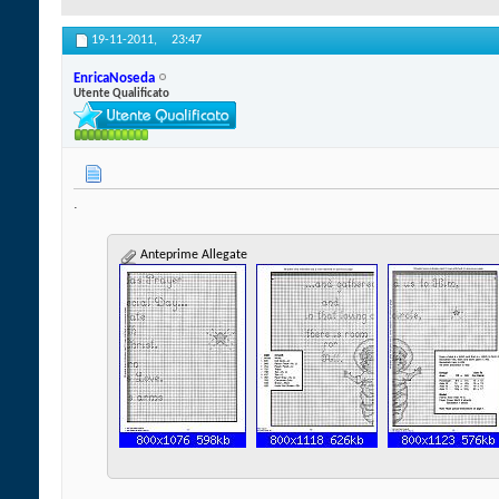
19-11-2011,
23:47
EnricaNoseda
Utente Qualificato
.
Anteprime Allegate