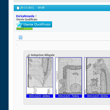
20-11-2011,
00:08
EnricaNoseda
Utente Qualificato
.
Anteprime Allegate