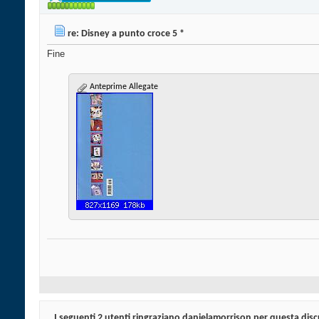
re: Disney a punto croce 5 *
Fine
Anteprime Allegate
I seguenti 2 utenti ringraziano danielamorrison per questa dis