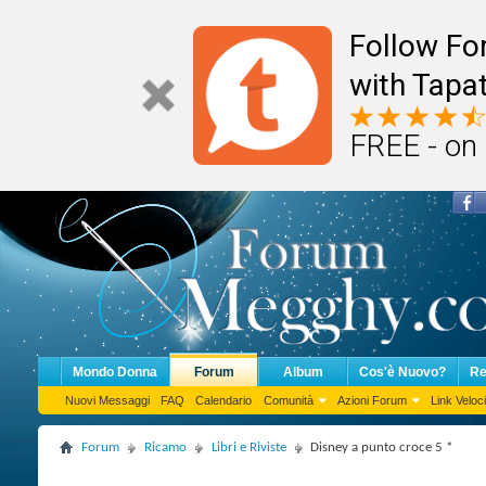
Follow F
with Tapat
FREE - on
Mondo Donna
Forum
Album
Cos'è Nuovo?
Re
Nuovi Messaggi
FAQ
Calendario
Comunità
Azioni Forum
Link Veloci
Forum
Ricamo
Libri e Riviste
Disney a punto croce 5 *