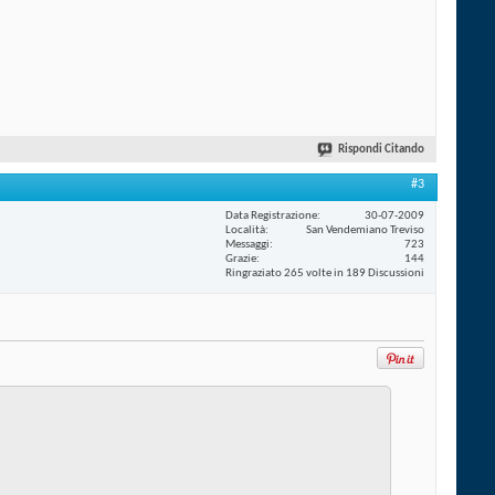
Rispondi Citando
#3
Data Registrazione
30-07-2009
Località
San Vendemiano Treviso
Messaggi
723
Grazie
144
Ringraziato 265 volte in 189 Discussioni