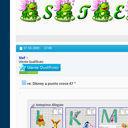
17-10-2009,
17:06
Stef
Utente Qualificato
re: Disney a punto croce 47 *
.
Anteprime Allegate