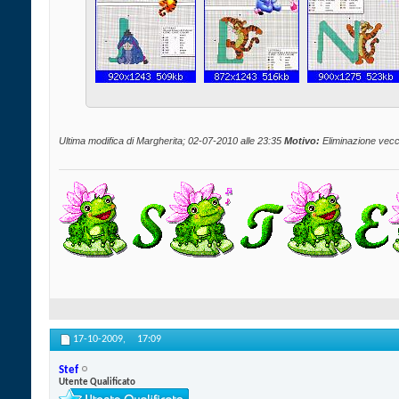
Ultima modifica di Margherita; 02-07-2010 alle
23:35
Motivo:
Eliminazione vecc
17-10-2009,
17:09
Stef
Utente Qualificato