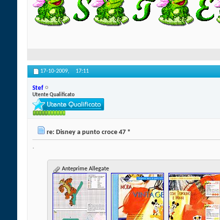
17-10-2009,
17:11
Stef
Utente Qualificato
re: Disney a punto croce 47 *
.
Anteprime Allegate