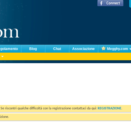
golamento
Blog
Chat
Associazione
Megghy.com
. Se riscontri qualche difficoltà con la registrazione contattaci da qui:
REGISTRAZIONE
.
izione.