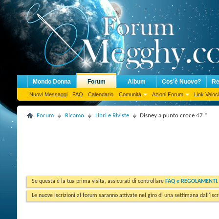
Mondo Donna
Forum
Album
Cos'è Nuovo?
Re
Nuovi Messaggi
FAQ
Calendario
Comunità
Azioni Forum
Link Veloci
Forum
Ricamo
Libri e Riviste
Disney a punto croce 47 *
Se questa è la tua prima visita, assicurati di controllare
FAQ e REGOLAMENTI
Le nuove iscrizioni al forum saranno attivate nel giro di una settimana dall'iscr