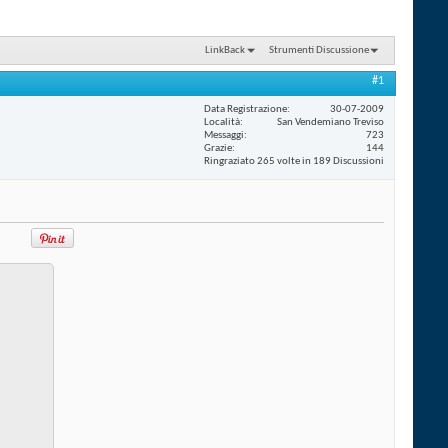
LinkBack
Strumenti Discussione
#1
Data Registrazione
30-07-2009
Località
San Vendemiano Treviso
Messaggi
723
Grazie
144
Ringraziato 265 volte in 189 Discussioni