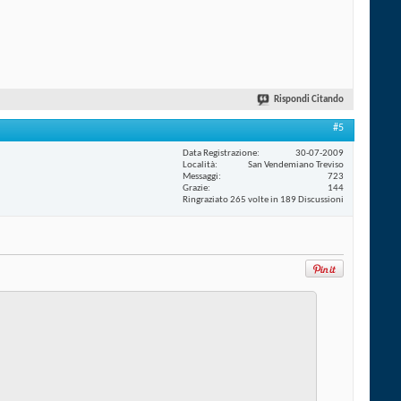
Rispondi Citando
#5
Data Registrazione
30-07-2009
Località
San Vendemiano Treviso
Messaggi
723
Grazie
144
Ringraziato 265 volte in 189 Discussioni