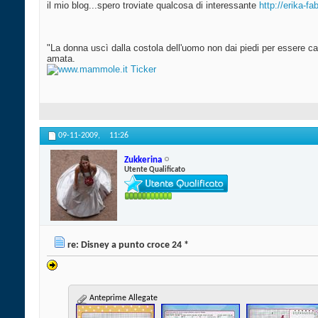
il mio blog...spero troviate qualcosa di interessante
http://erika-f
"La donna uscì dalla costola dell'uomo non dai piedi per essere cal
amata.
09-11-2009,
11:26
Zukkerina
Utente Qualificato
re: Disney a punto croce 24 *
Anteprime Allegate