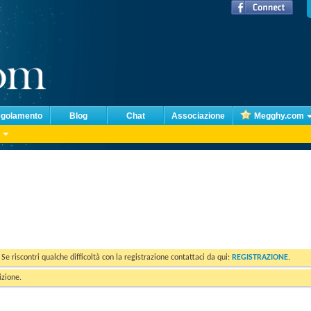
golamento
Blog
Chat
Associazione
Megghy.com
. Se riscontri qualche difficoltà con la registrazione contattaci da qui:
REGISTRAZIONE
.
izione.