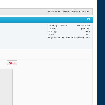
LinkBack
Strumenti Discussione
#1
Data Registrazione
07-10-2009
Località
prov. BG
Messaggi
885
Grazie
290
Ringraziato 286 volte in 200 Discussioni