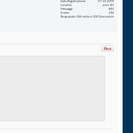
Data Registrazione
07-10-2009
Località
prov. BG
Messaggi
885
Grazie
290
Ringraziato 286 volte in 200 Discussioni