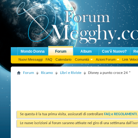
Mondo Donna
Forum
Album
Cos'è Nuovo?
Re
Nuovi Messaggi
FAQ
Calendario
Comunità
Azioni Forum
Link Veloci
Forum
Ricamo
Libri e Riviste
Disney a punto croce 24 *
Se questa è la tua prima visita, assicurati di controllare
FAQ e REGOLAMENTI
Le nuove iscrizioni al forum saranno attivate nel giro di una settimana dall'iscr