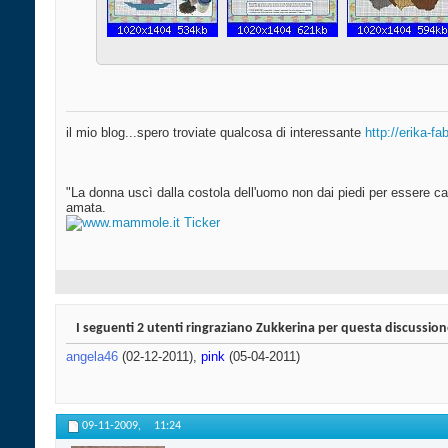
il mio blog...spero troviate qualcosa di interessante
http://erika-f
"La donna uscì dalla costola dell'uomo non dai piedi per essere cal
amata.
I seguenti 2 utenti ringraziano Zukkerina per questa discussion
angela46
(02-12-2011),
pink
(05-04-2011)
09-11-2009,
11:24