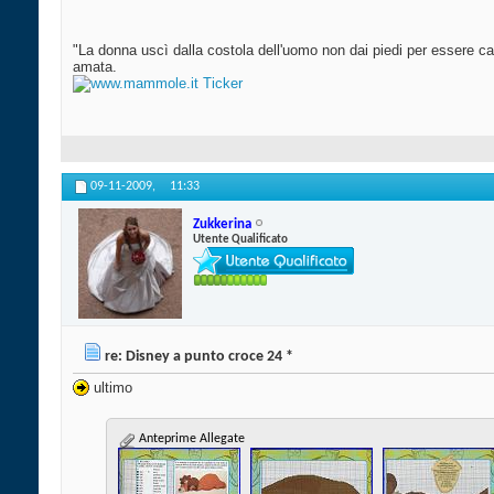
"La donna uscì dalla costola dell'uomo non dai piedi per essere cal
amata.
09-11-2009,
11:33
Zukkerina
Utente Qualificato
re: Disney a punto croce 24 *
ultimo
Anteprime Allegate