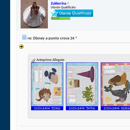
Zukkerina
Utente Qualificato
re: Disney a punto croce 24 *
Anteprime Allegate