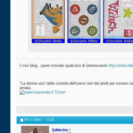
il mio blog...spero troviate qualcosa di interessante
http://erika-f
"La donna uscì dalla costola dell'uomo non dai piedi per essere cal
amata.
09-11-2009,
11:28
Zukkerina