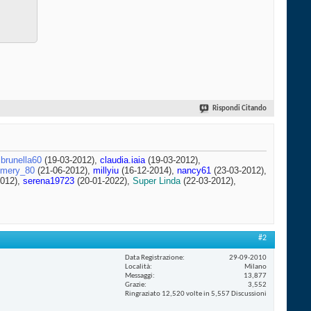
Rispondi Citando
,
brunella60
(19-03-2012),
claudia.iaia
(19-03-2012),
mery_80
(21-06-2012),
millyiu
(16-12-2014),
nancy61
(23-03-2012),
2012),
serena19723
(20-01-2022),
Super Linda
(22-03-2012),
#2
Data Registrazione
29-09-2010
Località
Milano
Messaggi
13,877
Grazie
3,552
Ringraziato 12,520 volte in 5,557 Discussioni