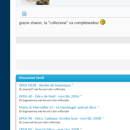
grazie sharon, la "collezione" va completandosi
Discussioni Simili
DFEA HS28 - études de botanique *
Di maria27 nel forum Libri e Riviste
DFEA 40 - Dèco de Noël - nov/dic 2004 *
Di bigmammy nel forum Libri e Riviste
Mains & Merveilles 23 - Le Hardanger spécial déco *
Di bigmammy nel forum Libri e Riviste
DFEA 66 - Deco, Cadeaux, brodez tout - nov/dic 2008 *
Di Love nel forum Libri e Riviste
DFEA 60 - Special Déco - mar/apr 2008 *