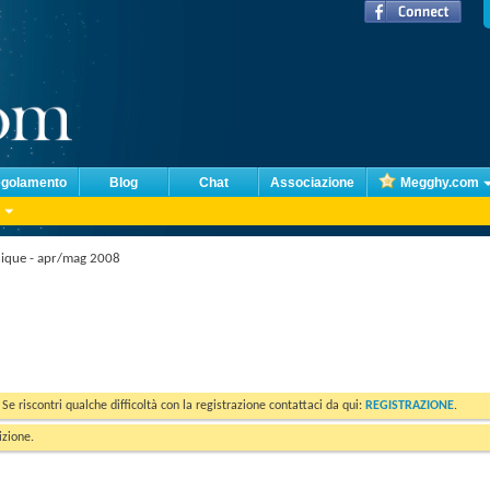
golamento
Blog
Chat
Associazione
Megghy.com
nique - apr/mag 2008
. Se riscontri qualche difficoltà con la registrazione contattaci da qui:
REGISTRAZIONE
.
izione.