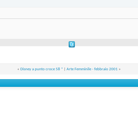
«
Disney a punto croce 58 *
|
Arte Femminile - febbraio 2001
»