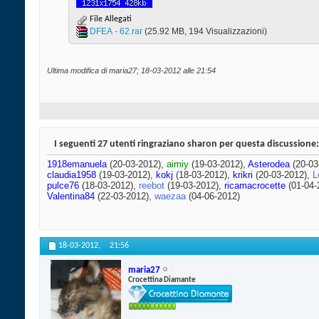
File Allegati
DFEA - 62.rar‎
(25.92 MB, 194 Visualizzazioni)
Ultima modifica di maria27; 18-03-2012 alle
21:54
I seguenti 27 utenti ringraziano sharon per questa discussione:
1918emanuela
(20-03-2012),
aimiy
(19-03-2012),
Asterodea
(20-03
claudia1958
(19-03-2012),
kokj
(18-03-2012),
krikri
(20-03-2012),
L
pulce76
(18-03-2012),
reebot
(19-03-2012),
ricamacrocette
(01-04-
Valentina84
(22-03-2012),
waezaa
(04-06-2012)
18-03-2012,
21:56
maria27
Crocettina Diamante