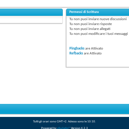
Permessi di Scrittura
Tu
non puoi
inviare nuove discussioni
Tu
non puoi
inviare risposte
Tu
non puoi
inviare allegati
Tu
non puoi
modificare i tuoi messaggi
Pingbacks
are
Attivato
Refbacks
are
Attivato
Tutti gli orari sono GMT +2. Adesso sono le
10:10
.
Powered by
vBulletin®
Version 4.2.3