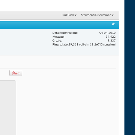
LinkBack
Strumenti Discussione
#1
Data Registrazione
04-04-2010
Messaggi
34,422
Grazie
9,337
Ringraziato 29,318 volte in 15,267 Discussioni