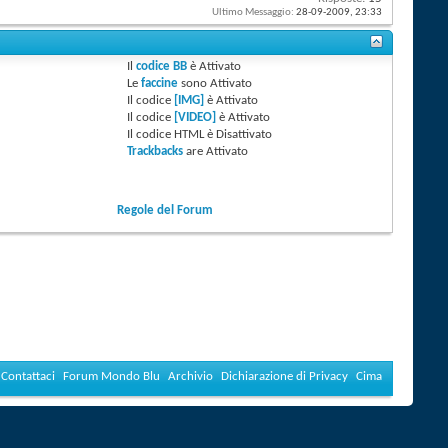
Ultimo Messaggio:
28-09-2009,
23:33
Il
codice BB
è
Attivato
Le
faccine
sono
Attivato
Il codice
[IMG]
è
Attivato
Il codice
[VIDEO]
è
Attivato
Il codice HTML è
Disattivato
Trackbacks
are
Attivato
Regole del Forum
Contattaci
Forum Mondo Blu
Archivio
Dichiarazione di Privacy
Cima