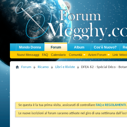
Mondo Donna
Forum
Album
Cos'è Nuovo?
Re
Nuovi Messaggi
FAQ
Calendario
Comunità
Azioni Forum
Link Veloci
Forum
Ricamo
Libri e Riviste
DFEA 62 - Spécial Déco - Bota
Se questa è la tua prima visita, assicurati di controllare
FAQ e REGOLAMENTI
Le nuove iscrizioni al forum saranno attivate nel giro di una settimana dall'iscr