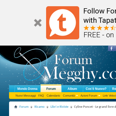
Follow F
with Tapat
FREE - on
Mondo Donna
Forum
Album
Cos'è Nuovo?
Re
Nuovi Messaggi
FAQ
Calendario
Comunità
Azioni Forum
Link Veloci
Forum
Ricamo
Libri e Riviste
Cyline Poncet - Le grand livre 