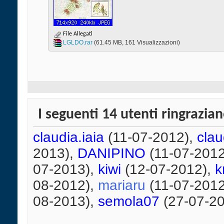
File Allegati
LGLDO.rar‎
(61.45 MB, 161 Visualizzazioni)
I seguenti 14 utenti ringrazia
claudia.iaia
(11-07-2012),
cla
2013),
DANIPINO
(11-07-201
07-2013),
kiwi
(12-07-2012),
k
08-2012),
mariaru
(11-07-201
08-2013),
semola07
(27-07-2