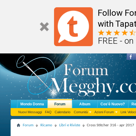
Follow F
with Tapat
FREE - on
Mondo Donna
Forum
Album
Cos'è Nuovo?
Re
Nuovi Messaggi
FAQ
Calendario
Comunità
Azioni Forum
Link Veloci
Forum
Ricamo
Libri e Riviste
Cross Stitcher 316 - apr 2017