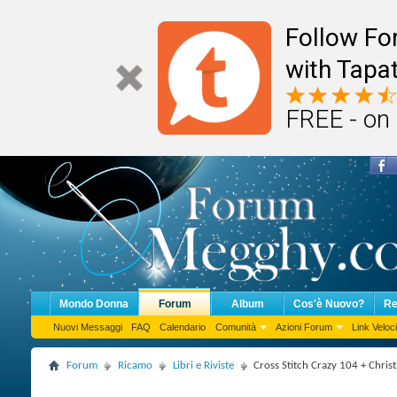
Follow F
with Tapat
FREE - on
Mondo Donna
Forum
Album
Cos'è Nuovo?
Re
Nuovi Messaggi
FAQ
Calendario
Comunità
Azioni Forum
Link Veloci
Forum
Ricamo
Libri e Riviste
Cross Stitch Crazy 104 + Chri