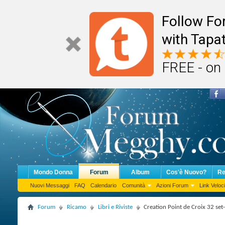
Follow F
with Tapat
FREE - on
Mondo Donna
Forum
Album
Cos'è Nuovo?
Re
Nuovi Messaggi
FAQ
Calendario
Comunità
Azioni Forum
Link Veloci
Forum
Ricamo
Libri e Riviste
Creation Point de Croix 32 set