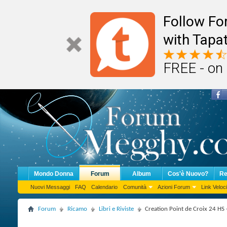
Follow F
with Tapat
FREE - on
Mondo Donna
Forum
Album
Cos'è Nuovo?
Re
Nuovi Messaggi
FAQ
Calendario
Comunità
Azioni Forum
Link Veloci
Forum
Ricamo
Libri e Riviste
Creation Point de Croix 24 HS 