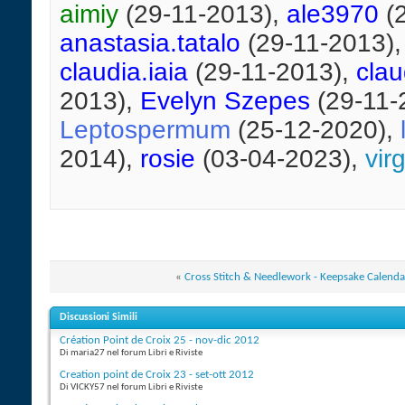
aimiy
(29-11-2013),
ale3970
(2
anastasia.tatalo
(29-11-2013)
claudia.iaia
(29-11-2013),
cla
2013),
Evelyn Szepes
(29-11-
Leptospermum
(25-12-2020),
2014),
rosie
(03-04-2023),
virg
«
Cross Stitch & Needlework - Keepsake Calend
Discussioni Simili
Création Point de Croix 25 - nov-dic 2012
Di maria27 nel forum Libri e Riviste
Creation point de Croix 23 - set-ott 2012
Di VICKY57 nel forum Libri e Riviste