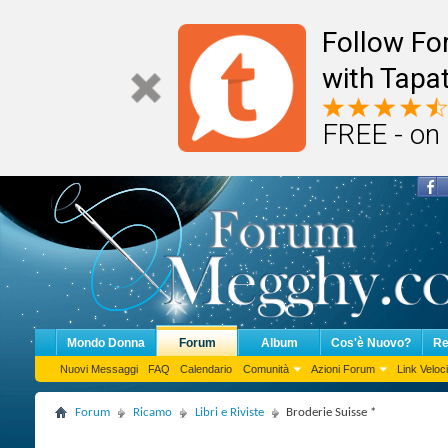
Follow F
with Tapat
FREE - on
Mondo Donna
Forum
Album
Cos'è Nuovo?
Re
Nuovi Messaggi
FAQ
Calendario
Comunità
Azioni Forum
Link Veloci
Forum
Ricamo
Libri e Riviste
Broderie Suisse *