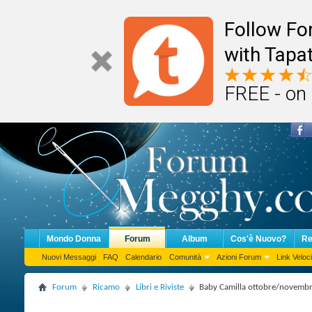
Follow F
with Tapat
FREE - on
Mondo Donna
Forum
Album
Cos'è Nuovo?
Re
Nuovi Messaggi
FAQ
Calendario
Comunità
Azioni Forum
Link Veloci
Forum
Ricamo
Libri e Riviste
Baby Camilla ottobre/novemb