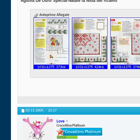
Agulha De Ouro Special-Natale la festa del ricamo
Anteprime Allegate
03-11-2009,
21:17
Love
Crocettina Platinum