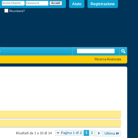
Aiuto
Registrazione
Ricordami?
Ricerca Avanzata
Pagina 1 di 2
1
2
Risultati da 1 a 10 di 14
Ultima