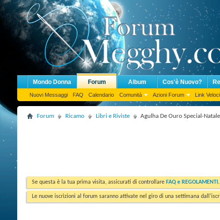
Mondo Donna
Forum
Album
Cos'è Nuovo?
Re
Nuovi Messaggi
FAQ
Calendario
Comunità
Azioni Forum
Link Veloci
Forum
Ricamo
Libri e Riviste
Agulha De Ouro Special-Natale 
Se questa è la tua prima visita, assicurati di controllare
FAQ e REGOLAMENTI
Le nuove iscrizioni al forum saranno attivate nel giro di una settimana dall'iscr