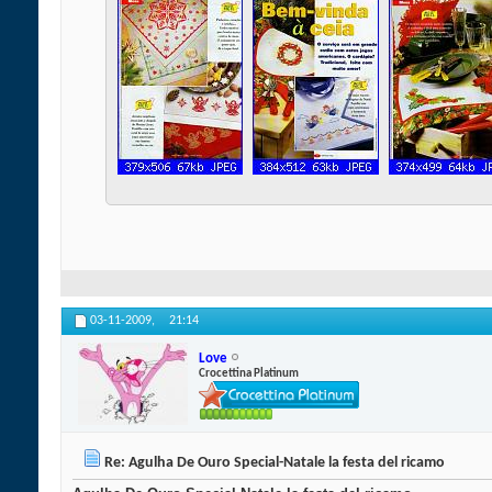
03-11-2009,
21:14
Love
Crocettina Platinum
Re: Agulha De Ouro Special-Natale la festa del ricamo