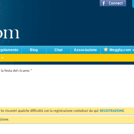
golamento
Blog
Chat
Associazione
Megghy.com
la festa del ricamo *
. Se riscontri qualche difficoltà con la registrazione contattaci da qui:
REGISTRAZIONE
.
izione.