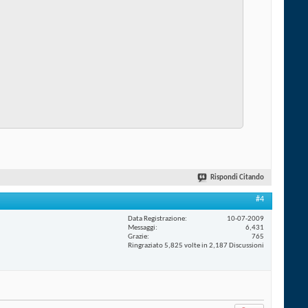
Rispondi Citando
#4
Data Registrazione
10-07-2009
Messaggi
6,431
Grazie
765
Ringraziato 5,825 volte in 2,187 Discussioni