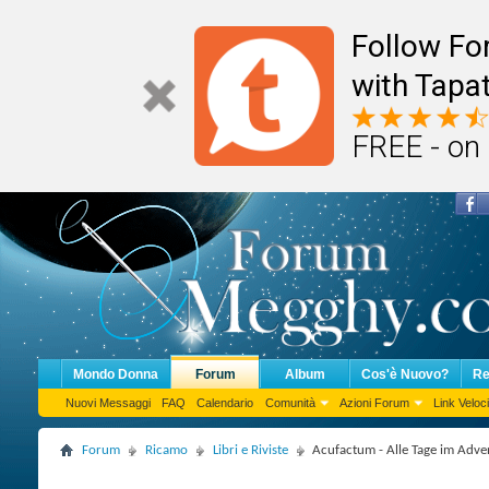
Follow F
with Tapat
FREE - on
Mondo Donna
Forum
Album
Cos'è Nuovo?
Re
Nuovi Messaggi
FAQ
Calendario
Comunità
Azioni Forum
Link Veloci
Forum
Ricamo
Libri e Riviste
Acufactum - Alle Tage im Adve