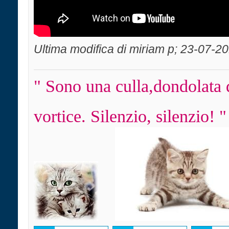
Ultima modifica di miriam p; 23-07-2
" Sono una culla,dondolata 
vortice. Silenzio, silenzio! "