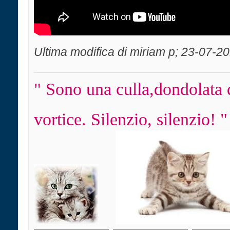
Ultima modifica di miriam p; 23-07-2
" Sono una culla,dondolata 
vortice. Silenzio, silenzio! "