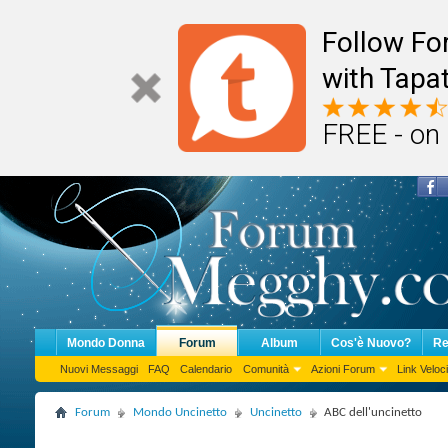
Follow F
with Tapat
FREE - on
Mondo Donna
Forum
Album
Cos'è Nuovo?
Re
Nuovi Messaggi
FAQ
Calendario
Comunità
Azioni Forum
Link Veloci
Forum
Mondo Uncinetto
Uncinetto
ABC dell'uncinetto