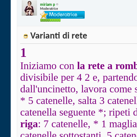
miriam p
Moderatrice
Varianti di rete
1
Iniziamo con
la rete a rom
divisibile per 4 2 e, partend
dall'uncinetto, lavora come 
* 5 catenelle, salta 3 catene
catenella seguente *; ripeti d
riga
: 7 catenelle, * 1 maglia
catenelle sottostanti, 5 caten