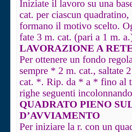
Iniziate il lavoro su una bas
cat. per ciascun quadratino, 
formano il motivo scelto. Og
fate 3 m. cat. (pari a 1 m. a.
LAVORAZIONE A RET
Per ottenere un fondo regola
sempre * 2 m. cat., saltate 2
cat. *. Rip. da * a * fino al 
righe seguenti incolonnando 
QUADRATO PIENO SU
D’AVVIAMENTO
Per iniziare la r. con un qua