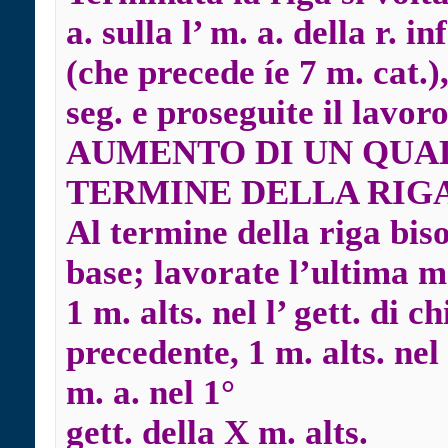
a. sulla l’ m. a. della r. in
(che precede íe 7 m. cat.),
seg. e proseguite il lavo
AUMENTO DI UN QUA
TERMINE DELLA RIG
Al termine della riga biso
base; lavorate l’ultima m.
1 m. alts. nel l’ gett. di c
precedente, 1 m. alts. nel 
m. a. nel 1°
gett. della X m. alts.