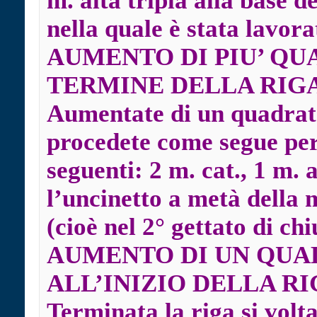
m. alta tripla alla base de
nella quale è stata lavora
AUMENTO DI PIU’ QU
TERMINE DELLA RIG
Aumentate di un quadrato
procedete come segue per
seguenti: 2 m. cat., 1 m. 
l’uncinetto a metà della 
(cioè nel 2° gettato di chi
AUMENTO DI UN QUA
ALL’INIZIO DELLA R
Terminata la riga si volta