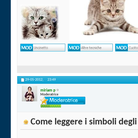
29-05-2012,
23:49
miriam p
Moderatrice
Come leggere i simboli degl