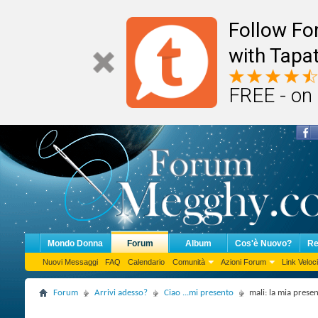
Follow F
with Tapat
FREE - on
Mondo Donna
Forum
Album
Cos'è Nuovo?
Re
Nuovi Messaggi
FAQ
Calendario
Comunità
Azioni Forum
Link Veloci
Forum
Arrivi adesso?
Ciao ...mi presento
mali: la mia prese