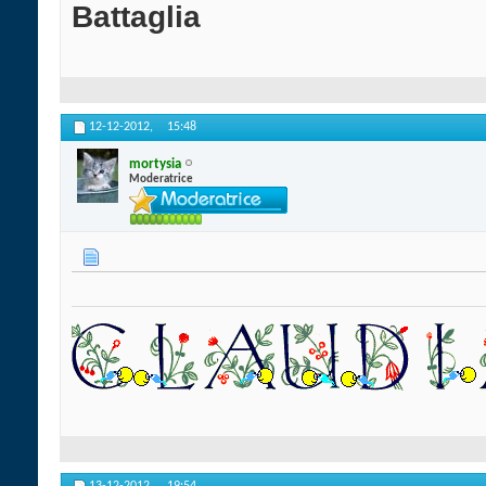
Battaglia
12-12-2012,
15:48
mortysia
Moderatrice