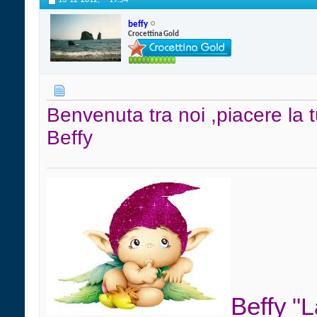
13-12-2012,
19:54
beffy
Crocettina Gold
Benvenuta tra noi ,piacere la
Beffy
Beffy
"L