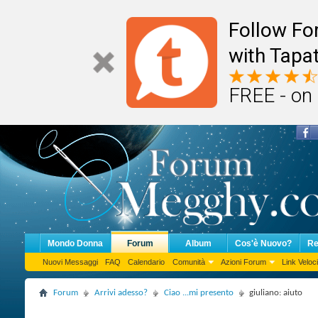
Follow F
with Tapat
FREE - on
Mondo Donna
Forum
Album
Cos'è Nuovo?
Re
Nuovi Messaggi
FAQ
Calendario
Comunità
Azioni Forum
Link Veloci
Forum
Arrivi adesso?
Ciao ...mi presento
giuliano: aiuto