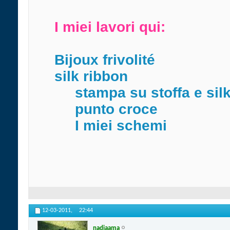
I miei lavori qui:
Bijoux frivolité
silk ribbon
stampa su stoffa e sil
punto croce
I miei schemi
12-03-2011,
22:44
nadiaama