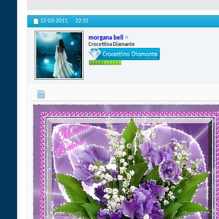
12-03-2011,
22:31
morgana bell
Crocettina Diamante