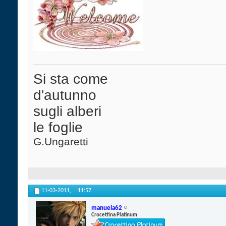
Si sta come
d'autunno
sugli alberi
le foglie
G.Ungaretti
11-03-2011,
11:57
manuela62
Crocettina Platinum