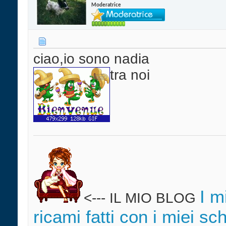
Moderatrice
ciao,io sono nadia
tra noi
I m
<--- IL MIO BLOG
ricami fatti con i miei sc