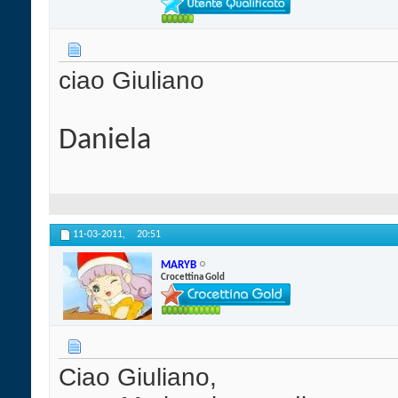
ciao Giuliano
Daniela
11-03-2011,
20:51
MARYB
Crocettina Gold
Ciao Giuliano,