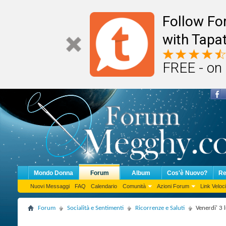
Follow F
with Tapat
FREE - on
Mondo Donna
Forum
Album
Cos'è Nuovo?
Re
Nuovi Messaggi
FAQ
Calendario
Comunità
Azioni Forum
Link Veloci
Forum
Socialità e Sentimenti
Ricorrenze e Saluti
Venerdi' 3 