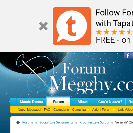
Follow F
with Tapat
FREE - on
Mondo Donna
Forum
Album
Cos'è Nuovo?
Re
Nuovi Messaggi
FAQ
Calendario
Comunità
Azioni Forum
Link Veloci
Forum
Socialità e Sentimenti
Ricorrenze e Saluti
Venerdi' 2