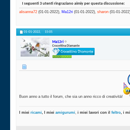
I seguenti 3 utenti ringraziano aimiy per questa discussione:
alisanna72
(01-01-2022),
Ma12ri
(01-01-2022),
sharon
(01-01-2022
01-01-2022,
15:05
Ma12ri
Crocettina Diamante
Buon anno a tutto il forum, che sia un anno ricco di creatività!
I miei
ricami
, I miei
amigurumi
,
i miei lavori con il
feltro
, i m