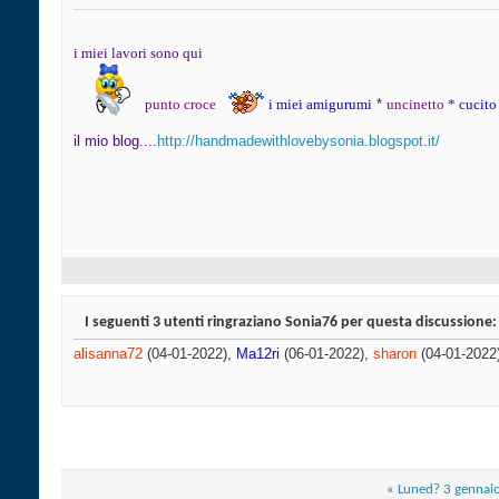
i miei lavori sono qui
punto croce
i miei amigurumi
​ *
uncinetto
*
cucito
il mio blog....
http://handmadewithlovebysonia.blogspot.it/
I seguenti 3 utenti ringraziano Sonia76 per questa discussione:
alisanna72
(04-01-2022),
Ma12ri
(06-01-2022),
sharon
(04-01-2022
«
Luned? 3 gennai