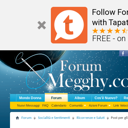
Follow F
with Tapat
FREE - on
Mondo Donna
Forum
Album
Cos'è Nuovo?
Re
Nuovi Messaggi
FAQ
Calendario
Comunità
Azioni Forum
Link Veloci
Forum
Socialità e Sentimenti
Ricorrenze e Saluti
Post per gl