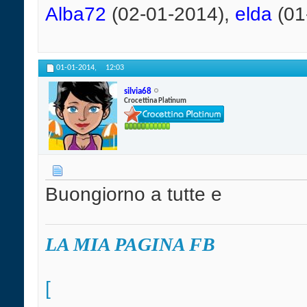
Alba72
(02-01-2014),
elda
(01
01-01-2014,
12:03
silvia68
Crocettina Platinum
Buongiorno a tutte e
LA MIA PAGINA FB
[