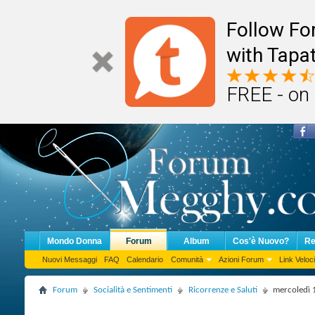
Follow F
with Tapat
FREE - on
Mondo Donna
Forum
Album
Cos'è Nuovo?
Re
Nuovi Messaggi
FAQ
Calendario
Comunità
Azioni Forum
Link Veloci
Forum
Socialità e Sentimenti
Ricorrenze e Saluti
mercoledì 