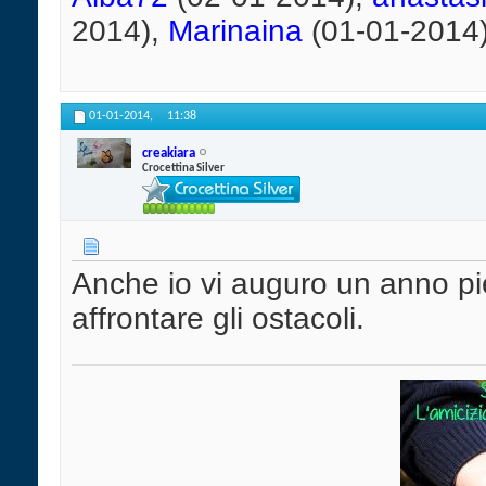
2014),
Marinaina
(01-01-2014
01-01-2014,
11:38
creakiara
Crocettina Silver
Anche io vi auguro un anno pie
affrontare gli ostacoli.