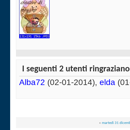
I seguenti 2 utenti ringrazian
Alba72
(02-01-2014),
elda
(01
«
martedì 31 dicem