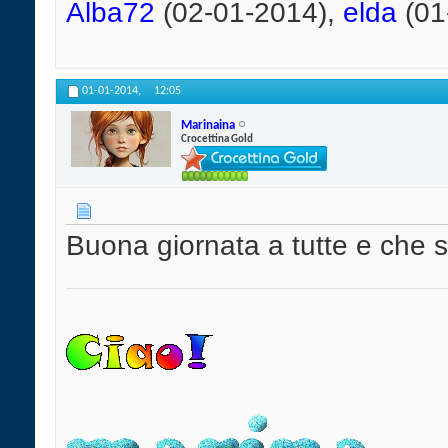
Alba72
(02-01-2014),
elda
(01
01-01-2014,
12:05
Marinaina
Crocettina Gold
Buona giornata a tutte e che 