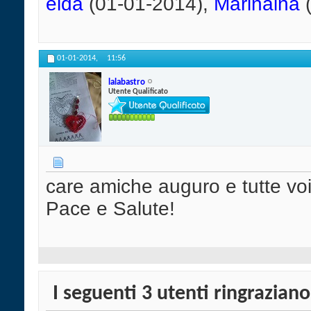
elda
(01-01-2014),
Marinaina
(
01-01-2014,
11:56
lalabastro
Utente Qualificato
care amiche auguro e tutte vo
Pace e Salute!
I seguenti 3 utenti ringrazian