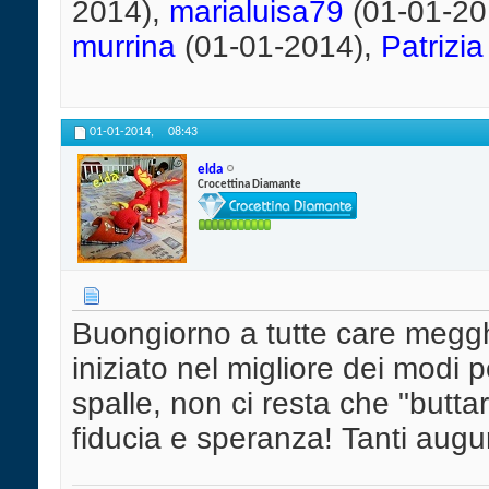
2014),
marialuisa79
(01-01-20
murrina
(01-01-2014),
Patrizia
01-01-2014,
08:43
elda
Crocettina Diamante
Buongiorno a tutte care megg
iniziato nel migliore dei modi p
spalle, non ci resta che "butt
fiducia e speranza! Tanti augur