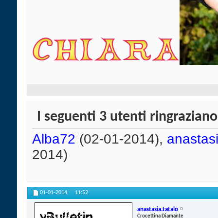
I seguenti 3 utenti ringrazian
Alba72
(02-01-2014),
anastasi
2014)
01-01-2014,
11:52
anastasia.tatalo
Crocettina Diamante