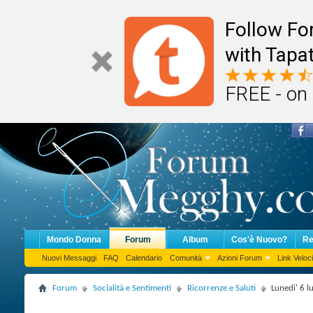
Follow F
with Tapat
FREE - on
Mondo Donna
Forum
Album
Cos'è Nuovo?
Re
Nuovi Messaggi
FAQ
Calendario
Comunità
Azioni Forum
Link Veloci
Forum
Socialità e Sentimenti
Ricorrenze e Saluti
Lunedi' 6 l