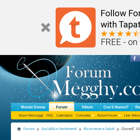
Follow F
with Tapat
FREE - on
Mondo Donna
Forum
Album
Cos'è Nuovo?
Re
Nuovi Messaggi
FAQ
Calendario
Comunità
Azioni Forum
Link Veloci
Forum
Socialità e Sentimenti
Ricorrenze e Saluti
Giovedi' 1