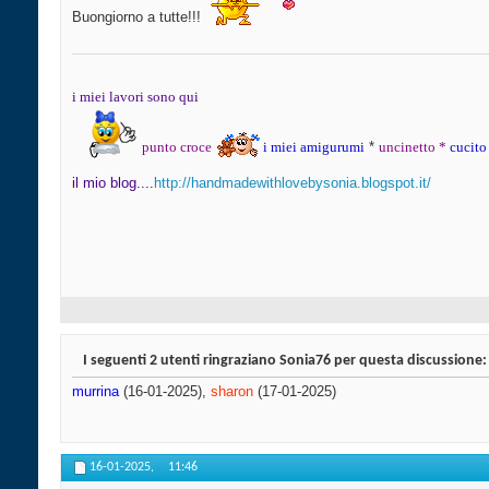
Buongiorno a tutte!!!
i miei lavori sono qui
punto croce
i miei amigurumi
​ *
uncinetto
*
cucito
il mio blog....
http://handmadewithlovebysonia.blogspot.it/
I seguenti 2 utenti ringraziano Sonia76 per questa discussione:
murrina
(16-01-2025),
sharon
(17-01-2025)
16-01-2025,
11:46