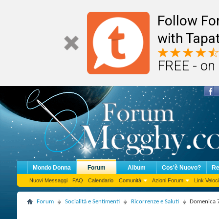
Follow F
with Tapat
FREE - on
Mondo Donna
Forum
Album
Cos'è Nuovo?
Re
Nuovi Messaggi
FAQ
Calendario
Comunità
Azioni Forum
Link Veloci
Forum
Socialità e Sentimenti
Ricorrenze e Saluti
Domenica 