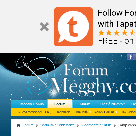
Follow F
with Tapat
FREE - on
Mondo Donna
Forum
Album
Cos'è Nuovo?
Re
Nuovi Messaggi
FAQ
Calendario
Comunità
Azioni Forum
Link Veloci
Forum
Socialità e Sentimenti
Ricorrenze e Saluti
Compleanno