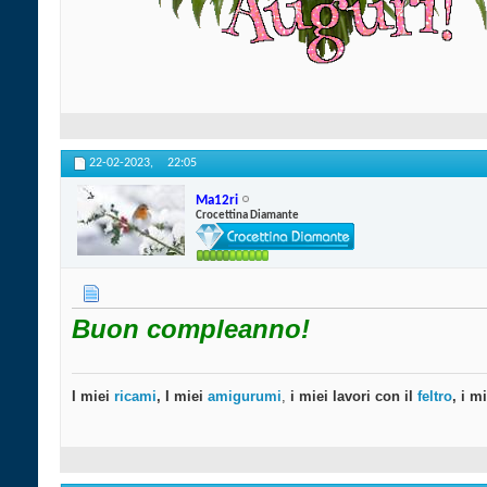
22-02-2023,
22:05
Ma12ri
Crocettina Diamante
Buon compleanno!
I miei
ricami
, I miei
amigurumi
,
i miei lavori con il
feltro
, i m