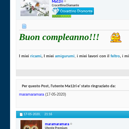
Ma12ri
Crocettina Diamante
Buon compleanno!!!
I miei
ricami
, I miei
amigurumi
,
i miei lavori con il
feltro
, i m
Per questo Post, l'utente Ma12ri e' stato ringraziato da:
maramaramara
(17-05-2020)
17-05-2020,
21:16
maramaramara
Utente Premium