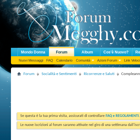
Mondo Donna
Forum
Album
Cos'è Nuovo?
Re
Nuovi Messaggi
FAQ
Calendario
Comunità
Azioni Forum
Link Veloci
Forum
Socialità e Sentimenti
Ricorrenze e Saluti
Compleann
Se questa è la tua prima visita, assicurati di controllare
FAQ e REGOLAMENTI
Le nuove iscrizioni al forum saranno attivate nel giro di una settimana dall'iscr