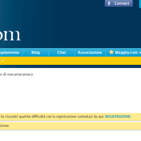
golamento
Blog
Chat
Associazione
Megghy.com
o di maramaramara
. Se riscontri qualche difficoltà con la registrazione contattaci da qui:
REGISTRAZIONE
.
izione.