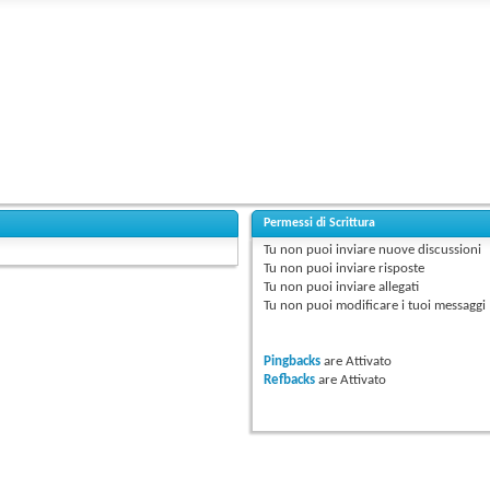
Permessi di Scrittura
Tu
non puoi
inviare nuove discussioni
Tu
non puoi
inviare risposte
Tu
non puoi
inviare allegati
Tu
non puoi
modificare i tuoi messaggi
Pingbacks
are
Attivato
Refbacks
are
Attivato