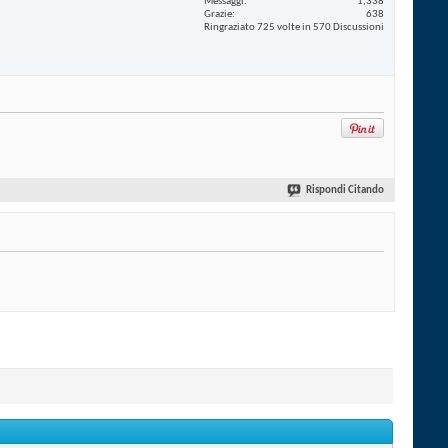
Messaggi
1,338
Grazie
638
Ringraziato 725 volte in 570 Discussioni
Rispondi Citando