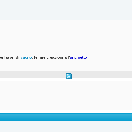
iei lavori di
cucito
, le mie creazioni all'
uncinetto