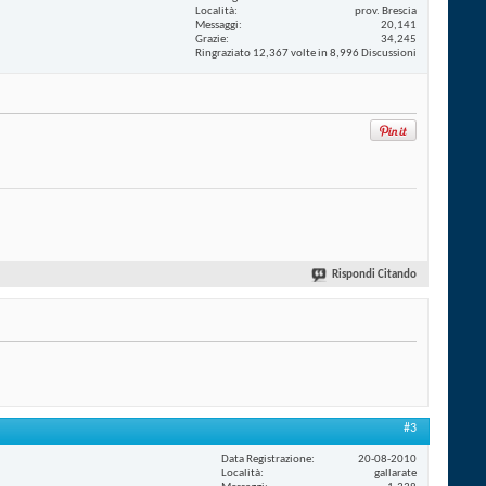
Località
prov. Brescia
Messaggi
20,141
Grazie
34,245
Ringraziato 12,367 volte in 8,996 Discussioni
Rispondi Citando
#3
Data Registrazione
20-08-2010
Località
gallarate