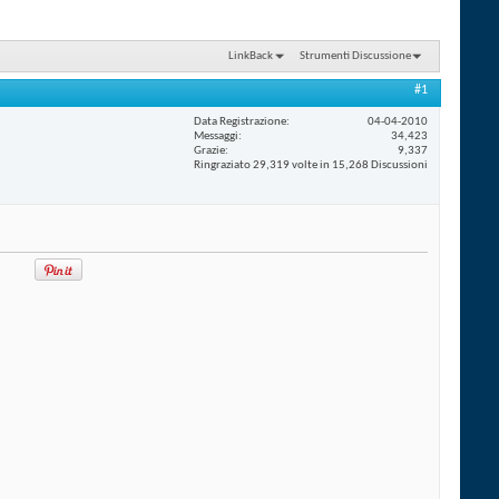
LinkBack
Strumenti Discussione
#1
Data Registrazione
04-04-2010
Messaggi
34,423
Grazie
9,337
Ringraziato 29,319 volte in 15,268 Discussioni