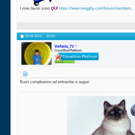
I miei lavori sono
QUI
https://www.megghy.com/forum/members...i-
18-06-2013,
22:10
Stefania_72
Crocettina Platinum
Buon compleanno ad entrambe e auguri