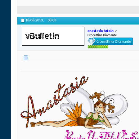
18-06-2013,
08:03
anastasia.tatalo
Crocettina Diamante