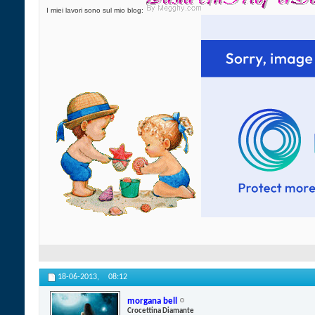
I miei lavori sono sul mio blog:
18-06-2013,
08:12
morgana bell
Crocettina Diamante