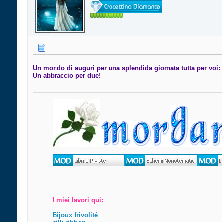
Un mondo di auguri per una splendida giornata tutta per vo
Un abbraccio per due!
I miei lavori qui:
Bijoux frivolité