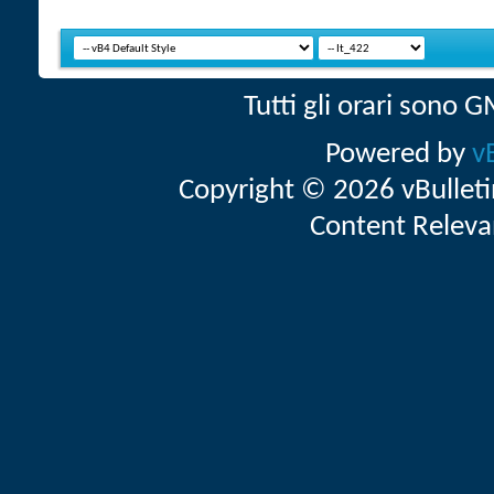
Tutti gli orari sono
Powered by
v
Copyright © 2026 vBulletin 
Content Releva