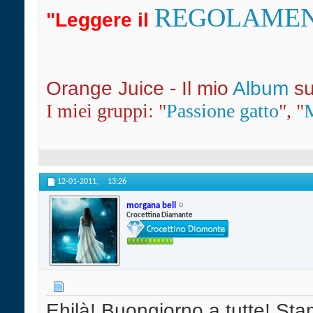
REGOLAME
"Leggere il
Orange Juice - Il mio
Album
s
I miei gruppi: "
Passione gatto
", "
12-01-2011,
13:26
morgana bell
Crocettina Diamante
Ehilà! Buongiorno a tutte! Sta