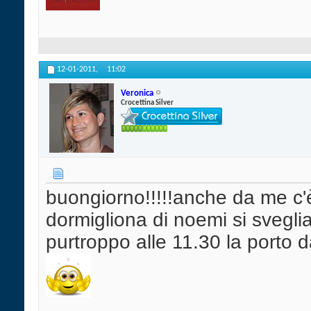
12-01-2011,
11:02
Veronica
Crocettina Silver
buongiorno!!!!!anche da me c'è
dormigliona di noemi si svegli
purtroppo alle 11.30 la porto 