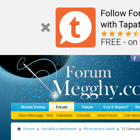
Follow F
with Tapat
FREE - on
Mondo Donna
Forum
Album
Cos'è Nuovo?
Re
Nuovi Messaggi
FAQ
Calendario
Comunità
Azioni Forum
Link Veloci
Forum
Socialità e Sentimenti
Ricorrenze e Saluti
12 Gennaio