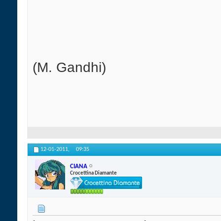
(M. Gandhi)
12-01-2011,
09:35
CIANA
Crocettina Diamante