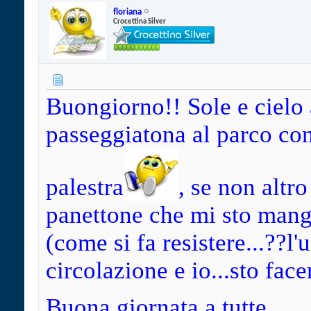
floriana
Crocettina Silver
Buongiorno!! Sole e cielo 
passeggiatona al parco con
palestra
, se non altro
panettone che mi sto man
(come si fa resistere...??l'
circolazione e io...sto face
Buona giornata a tutte