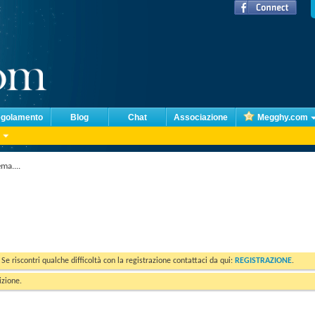
golamento
Blog
Chat
Associazione
Megghy.com
ma....
. Se riscontri qualche difficoltà con la registrazione contattaci da qui:
REGISTRAZIONE
.
izione.