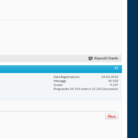
Rispondi Citando
#2
Data Registrazione
04-04-2010
Messaggi
34,420
Grazie
9,337
Ringraziato 29,316 volte in 15,265 Discussioni