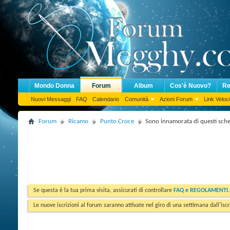
Mondo Donna
Forum
Album
Cos'è Nuovo?
Re
Nuovi Messaggi
FAQ
Calendario
Comunità
Azioni Forum
Link Veloci
Forum
Ricamo
Punto Croce
Sono innamorata di questi sche
Se questa è la tua prima visita, assicurati di controllare
FAQ e REGOLAMENTI
Le nuove iscrizioni al forum saranno attivate nel giro di una settimana dall'iscr