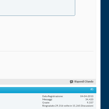
Rispondi Citando
#5
Data Registrazione
04-04-2010
Messaggi
34,420
Grazie
9,337
Ringraziato 29,316 volte in 15,265 Discussioni