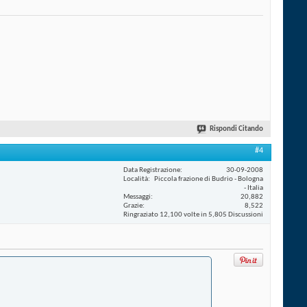
Rispondi Citando
#4
Data Registrazione
30-09-2008
Località
Piccola frazione di Budrio - Bologna
- Italia
Messaggi
20,882
Grazie
8,522
Ringraziato 12,100 volte in 5,805 Discussioni