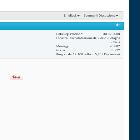
LinkBack
Strumenti Discussione
#1
Data Registrazione
30-09-2008
Località
Piccola frazione di Budrio - Bologna
- Italia
Messaggi
20,882
Grazie
8,522
Ringraziato 12,100 volte in 5,805 Discussioni