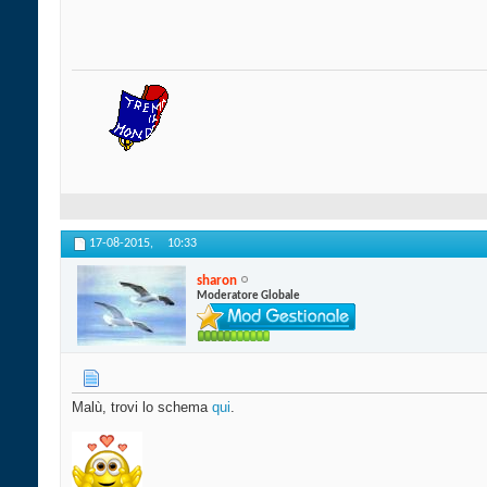
17-08-2015,
10:33
sharon
Moderatore Globale
Malù, trovi lo schema
qui
.