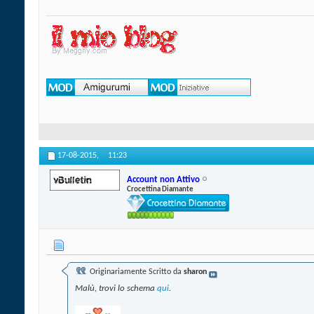
17-08-2015,
11:23
Account non Attivo
Crocettina Diamante
Originariamente Scritto da
sharon
Malù, trovi lo schema
qui
.