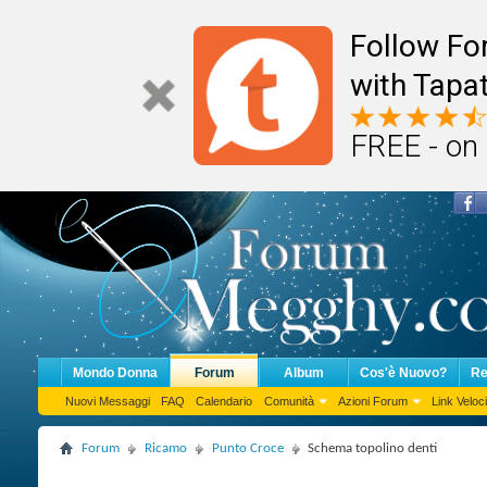
Follow F
with Tapat
FREE - on
Mondo Donna
Forum
Album
Cos'è Nuovo?
Re
Nuovi Messaggi
FAQ
Calendario
Comunità
Azioni Forum
Link Veloci
Forum
Ricamo
Punto Croce
Schema topolino denti