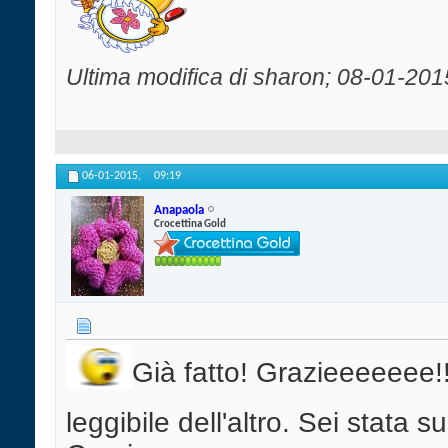
Ultima modifica di sharon; 08-01-201
06-01-2015,
09:19
Anapaola
Crocettina Gold
Già fatto! Grazieeeeeee
leggibile dell'altro. Sei stata 