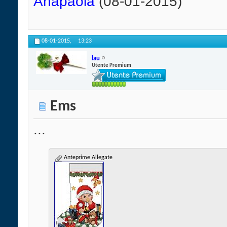
Anapaola
(08-01-2015)
08-01-2015,
13:23
lau
Utente Premium
Ems
...
Anteprime Allegate