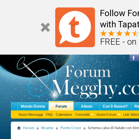
Follow F
with Tapat
FREE - on
Mondo Donna
Forum
Album
Cos'è Nuovo?
Re
Nuovi Messaggi
FAQ
Calendario
Comunità
Azioni Forum
Link Veloci
Forum
Ricamo
Punto Croce
Schema calza di Natale con b