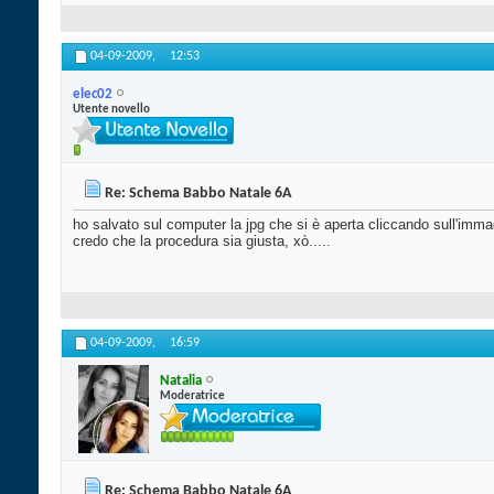
04-09-2009,
12:53
elec02
Utente novello
Re: Schema Babbo Natale 6A
ho salvato sul computer la jpg che si è aperta cliccando sull'immag
credo che la procedura sia giusta, xò.....
04-09-2009,
16:59
Natalia
Moderatrice
Re: Schema Babbo Natale 6A