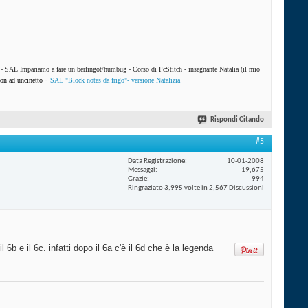
-
SAL Impariamo a fare un berlingot/humbug
-
Corso di PcStitch - insegnante Natalia (il mio
-
on ad uncinetto
SAL "Block notes da frigo"- versione Natalizia
Rispondi Citando
#5
Data Registrazione
10-01-2008
Messaggi
19,675
Grazie
994
Ringraziato 3,995 volte in 2,567 Discussioni
 e il 6c. infatti dopo il 6a c'è il 6d che è la legenda