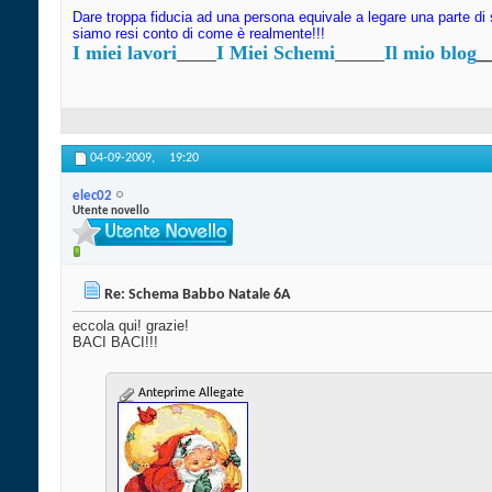
Dare troppa fiducia ad una persona equivale a legare una parte di 
siamo resi conto di come è realmente!!!
I miei lavori
____
I Miei Schemi
_____
Il mio blog
_
04-09-2009,
19:20
elec02
Utente novello
Re: Schema Babbo Natale 6A
eccola qui! grazie!
BACI BACI!!!
Anteprime Allegate