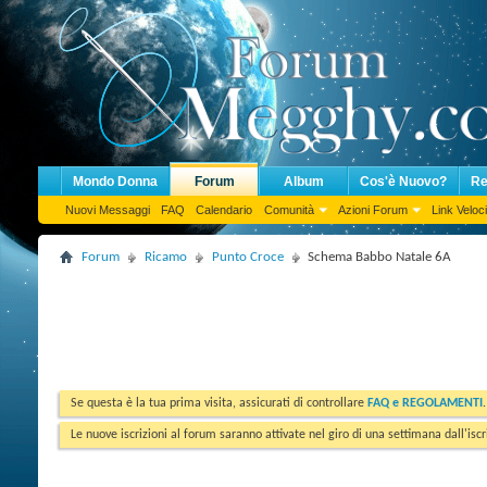
Mondo Donna
Forum
Album
Cos'è Nuovo?
Re
Nuovi Messaggi
FAQ
Calendario
Comunità
Azioni Forum
Link Veloci
Forum
Ricamo
Punto Croce
Schema Babbo Natale 6A
Se questa è la tua prima visita, assicurati di controllare
FAQ e REGOLAMENTI
Le nuove iscrizioni al forum saranno attivate nel giro di una settimana dall'iscr