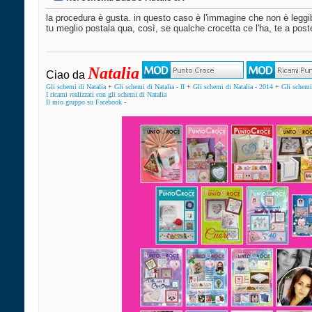
la procedura è gusta. in questo caso è l'immagine che non è leggib
tu meglio postala qua, così, se qualche crocetta ce l'ha, te a poste
Natalia
Ciao da
Gli schemi di Natalia
+
Gli schemi di Natalia - II
+
Gli schemi di Natalia - 2014
+
Gli schemi 
I ricami realizzati con gli schemi di Natalia
Il mio gruppo su Facebook
-