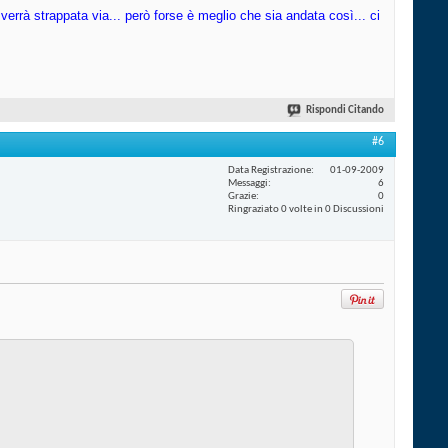
errà strappata via... però forse è meglio che sia andata così... ci
Rispondi Citando
#6
Data Registrazione
01-09-2009
Messaggi
6
Grazie
0
Ringraziato 0 volte in 0 Discussioni