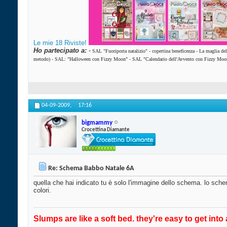
Le mie 18 Riviste!
Ho partecipato a:
-
SAL "Fuoriporta natalizio"
-
copertina beneficenza
-
La maglia de
metodo)
-
SAL: "Halloween con Fizzy Moon"
-
SAL "Calendario dell'Avvento con Fizzy Moo
04-09-2009,
17:16
bigmammy
Crocettina Diamante
Re: Schema Babbo Natale 6A
quella che hai indicato tu è solo l'immagine dello schema. lo schem
colori.
Slumps are like a soft bed. they're easy to get into 