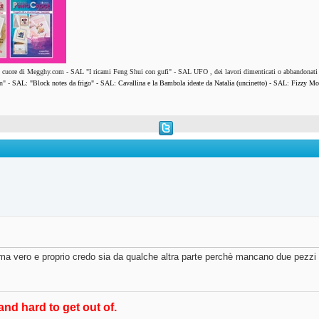
l cuore di Megghy.com
-
SAL "I ricami Feng Shui con gufi"
-
SAL UFO , dei lavori dimenticati o abbandonati
n"
-
SAL: "Block notes da frigo"
-
SAL: Cavallina e la Bambola ideate da Natalia (uncinetto)
-
SAL: Fizzy Mo
a vero e proprio credo sia da qualche altra parte perchè mancano due pezzi il 6b
and hard to get out of.