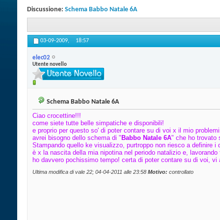
Discussione:
Schema Babbo Natale 6A
03-09-2009,
18:57
elec02
Utente novello
Schema Babbo Natale 6A
Ciao crocettine!!!
come siete tutte belle simpatiche e disponibili!
e proprio per questo so' di poter contare su di voi x il mio problem
avrei bisogno dello schema di "
Babbo Natale 6A
" che ho trovato 
Stampando quello ke visualizzo, purtroppo non riesco a definire i q
è x la nascita della mia nipotina nel periodo natalizio e, lavorando t
ho davvero pochissimo tempo! certa di poter contare su di voi, vi a
Ultima modifica di vale 22; 04-04-2011 alle
23:58
Motivo:
controllato