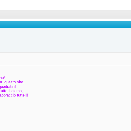
ino!
su questo sito.
uadratini!
utto il giorno,
bbraccio tutte!!!