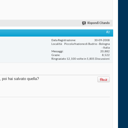
Rispondi Citando
#2
Data Registrazione
30-09-2008
Località
Piccola frazione di Budrio - Bologna
- Italia
Messaggi
20,882
Grazie
8,522
Ringraziato 12,100 volte in 5,805 Discussioni
 poi hai salvato quella?