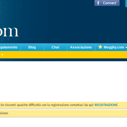
golamento
Blog
Chat
Associazione
Megghy.com
. Se riscontri qualche difficoltà con la registrazione contattaci da qui:
REGISTRAZIONE
.
izione.