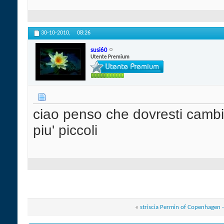
30-10-2010,
08:26
susi60
Utente Premium
ciao penso che dovresti cambi
piu' piccoli
«
striscia Permin of Copenhagen 