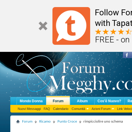
Follow F
with Tapat
FREE - on
Mondo Donna
Forum
Album
Cos'è Nuovo?
Re
Nuovi Messaggi
FAQ
Calendario
Comunità
Azioni Forum
Link Veloci
Forum
Ricamo
Punto Croce
rimpicciolire uno schema