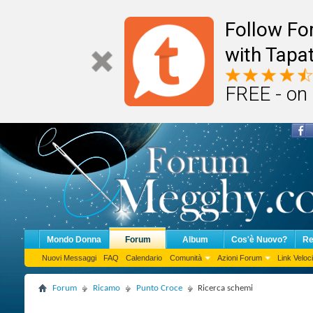
Follow F
with Tapat
FREE - on
Mondo Donna
Forum
Album
Cos'è Nuovo?
Re
Nuovi Messaggi
FAQ
Calendario
Comunità
Azioni Forum
Link Veloci
Forum
Ricamo
Punto Croce
Ricerca schemi