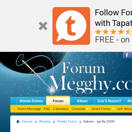
Follow F
with Tapat
FREE - on
Mondo Donna
Forum
Album
Cos'è Nuovo?
Re
Nuovi Messaggi
FAQ
Calendario
Comunità
Azioni Forum
Link Veloci
Forum
Ricamo
Punto Croce
Rakam - aprile 2000