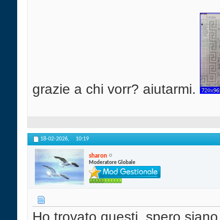
grazie a chi vorr? aiutarmi.
18-02-2026,
10:19
sharon
Moderatore Globale
Ho trovato questi, spero siano u