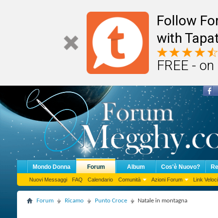
Follow F
with Tapat
FREE - on
Mondo Donna
Forum
Album
Cos'è Nuovo?
Re
Nuovi Messaggi
FAQ
Calendario
Comunità
Azioni Forum
Link Veloci
Forum
Ricamo
Punto Croce
Natale in montagna