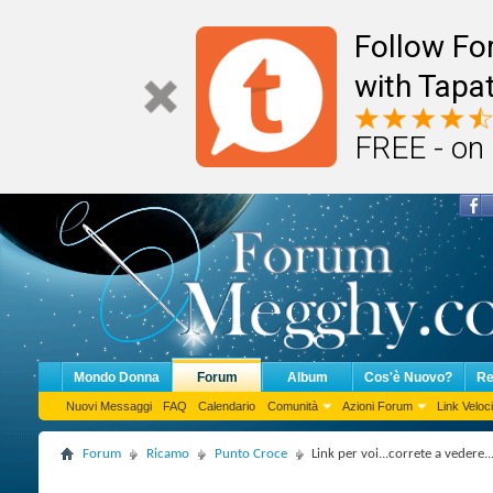
Follow F
with Tapat
FREE - on
Mondo Donna
Forum
Album
Cos'è Nuovo?
Re
Nuovi Messaggi
FAQ
Calendario
Comunità
Azioni Forum
Link Veloci
Forum
Ricamo
Punto Croce
Link per voi...correte a vedere...