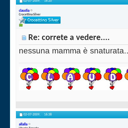
02-07-2009,
16:20
claudia
Crocettina Silver
Re: correte a vedere....
nessuna mamma è snaturata...
02-07-2009,
16:38
allalla