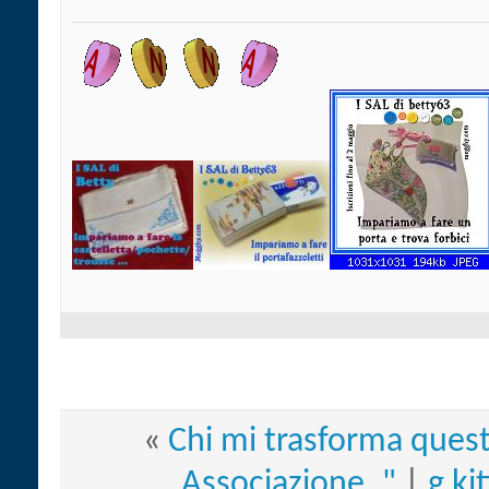
«
Chi mi trasforma ques
Associazione.."
|
g ki