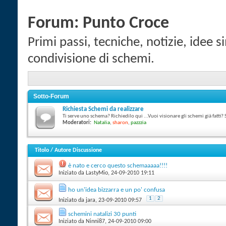
Forum:
Punto Croce
Primi passi, tecniche, notizie, idee s
condivisione di schemi.
Sotto-Forum
Richiesta Schemi da realizzare
Ti serve uno schema? Richiedilo qui ...Vuoi visionare gli schemi già fatti? 
Moderatori:
Natalia
,
sharon
,
pazzzia
Titolo
/
Autore Discussione
è nato e cerco questo schemaaaaa!!!!
Iniziato da
LastyMio
‎, 24-09-2010 19:11
ho un'idea bizzarra e un po' confusa
1
2
Iniziato da
jara
‎, 23-09-2010 09:57
schemini natalizi 30 punti
Iniziato da
Ninni87
‎, 24-09-2010 09:00