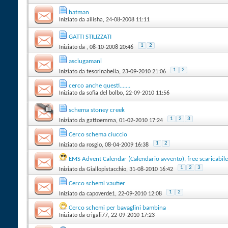
batman
Iniziato da
ailisha
‎, 24-08-2008 11:11
GATTI STILIZZATI
1
2
Iniziato da
‎, 08-10-2008 20:46
asciugamani
1
2
Iniziato da
tesorinabella
‎, 23-09-2010 21:06
cerco anche questi.......
Iniziato da
sofia del bolbo
‎, 22-09-2010 11:56
schema stoney creek
1
2
3
Iniziato da
gattoemma
‎, 01-02-2010 17:24
Cerco schema ciuccio
1
2
Iniziato da
rosgio
‎, 08-04-2009 16:38
EMS Advent Calendar (Calendario avvento), free scaricabile
1
2
3
Iniziato da
Giallopistacchio
‎, 31-08-2010 16:42
Cerco schemi vautier
1
2
Iniziato da
capoverde1
‎, 22-09-2010 12:08
Cerco schemi per bavaglini bambina
Iniziato da
crigali77
‎, 22-09-2010 17:23