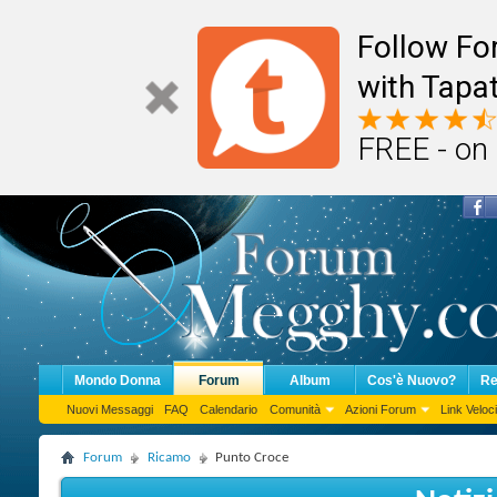
Follow F
with Tapat
FREE - on
Mondo Donna
Forum
Album
Cos'è Nuovo?
Re
Nuovi Messaggi
FAQ
Calendario
Comunità
Azioni Forum
Link Veloci
Forum
Ricamo
Punto Croce