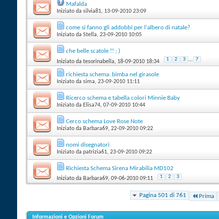
Mafalda
Iniziato da
silvia81
‎, 13-09-2010 23:09
come si fanno gli addobbi per l'albero di natale?
Iniziato da
Stella
‎, 23-09-2010 10:05
che belle scatole !! ; )
1
2
3
...
7
Iniziato da
tesorinabella
‎, 18-09-2010 18:34
richiesta schema: bimba nel girasole
Iniziato da
sima
‎, 23-09-2010 11:11
Ricerco schema e tabella colori Minnie Baby
Iniziato da
Elisa74
‎, 07-09-2010 10:44
Cerco schema Love Rose Note
Iniziato da
Barbara69
‎, 22-09-2010 09:22
nomi disegnatori
Iniziato da
patrizia61
‎, 23-09-2010 09:22
Richiesta Schema Sirena Mirabilia MD102
1
2
3
Iniziato da
Barbara69
‎, 09-06-2010 09:11
Pagina 501 di 761
Prima
Informazioni e Opzioni Forum