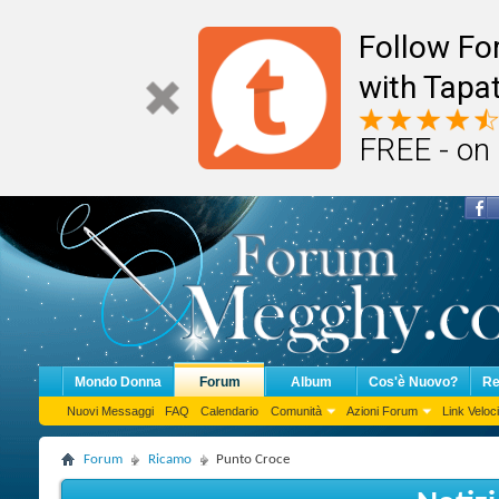
Follow F
with Tapat
FREE - on
Mondo Donna
Forum
Album
Cos'è Nuovo?
Re
Nuovi Messaggi
FAQ
Calendario
Comunità
Azioni Forum
Link Veloci
Forum
Ricamo
Punto Croce