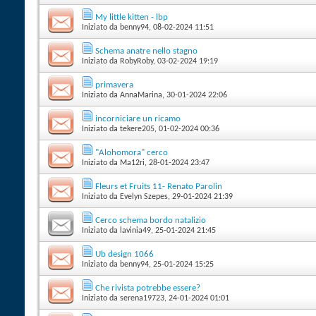
My little kitten - lbp
Iniziato da
benny94
‎, 08-02-2024 11:51
Schema anatre nello stagno
Iniziato da
RobyRoby
‎, 03-02-2024 19:19
primavera
Iniziato da
AnnaMarina
‎, 30-01-2024 22:06
incorniciare un ricamo
Iniziato da
tekere205
‎, 01-02-2024 00:36
"Alohomora" cerco
Iniziato da
Ma12ri
‎, 28-01-2024 23:47
Fleurs et Fruits 11- Renato Parolin
Iniziato da
Evelyn Szepes
‎, 29-01-2024 21:39
Cerco schema bordo natalizio
Iniziato da
lavinia49
‎, 25-01-2024 21:45
Ub design 1066
Iniziato da
benny94
‎, 25-01-2024 15:25
Che rivista potrebbe essere?
Iniziato da
serena19723
‎, 24-01-2024 01:01