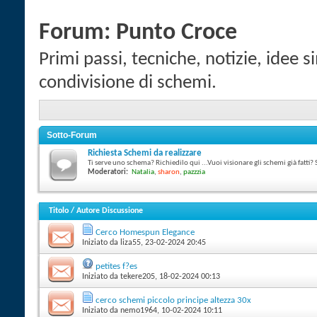
Forum:
Punto Croce
Primi passi, tecniche, notizie, idee s
condivisione di schemi.
Sotto-Forum
Richiesta Schemi da realizzare
Ti serve uno schema? Richiedilo qui ...Vuoi visionare gli schemi già fatti? 
Moderatori:
Natalia
,
sharon
,
pazzzia
Titolo
/
Autore Discussione
Cerco Homespun Elegance
Iniziato da
liza55
‎, 23-02-2024 20:45
petites f?es
Iniziato da
tekere205
‎, 18-02-2024 00:13
cerco schemi piccolo principe altezza 30x
Iniziato da
nemo1964
‎, 10-02-2024 10:11