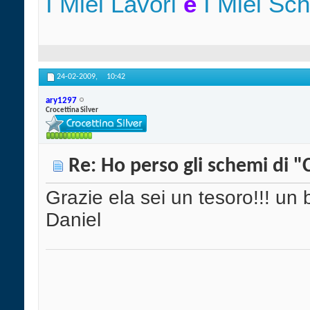
I Miei Lavori
e
I Miei Sc
24-02-2009,
10:42
ary1297
Crocettina Silver
Re: Ho perso gli schemi di "
Grazie ela sei un tesoro!!! un
Daniel