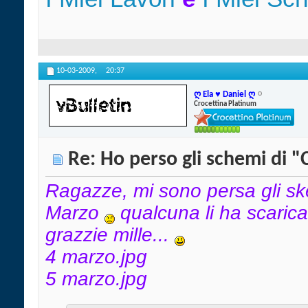
10-03-2009,
20:37
ღ Ela ♥ Daniel ღ
Crocettina Platinum
Re: Ho perso gli schemi di "
Ragazze, mi sono persa gli sk
Marzo
qualcuna li ha scarica
grazzie mille...
4 marzo.jpg
5 marzo.jpg