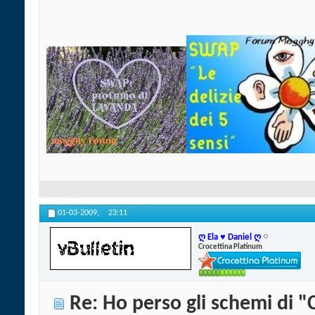
01-03-2009,
23:11
ღ Ela ♥ Daniel ღ
Crocettina Platinum
Re: Ho perso gli schemi di "