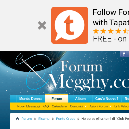
Follow F
with Tapat
FREE - on
Mondo Donna
Forum
Album
Cos'è Nuovo?
Re
Nuovi Messaggi
FAQ
Calendario
Comunità
Azioni Forum
Link Veloci
Forum
Ricamo
Punto Croce
Ho perso gli schemi di "Club Po