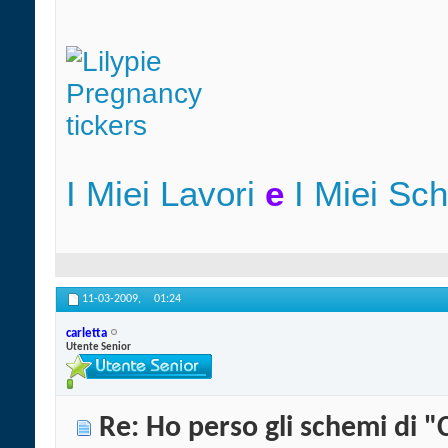
I Miei Lavori
e
I Miei Sc
11-03-2009,
01:24
carletta
Utente Senior
Re: Ho perso gli schemi di "