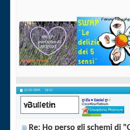
23-02-2009,
16:52
ღ Ela ♥ Daniel ღ
Crocettina Platinum
Re: Ho perso gli schemi di "