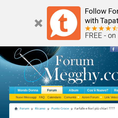
Follow F
with Tapat
FREE - on
Mondo Donna
Forum
Album
Cos'è Nuovo?
Re
Nuovi Messaggi
FAQ
Calendario
Comunità
Azioni Forum
Link Veloci
Forum
Ricamo
Punto Croce
Farfalle e fiori più chiari ????