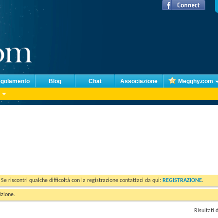
golamento
Blog
Chat
Associazione
Megghy.com
. Se riscontri qualche difficoltà con la registrazione contattaci da qui:
REGISTRAZIONE
.
izione.
Risultati 