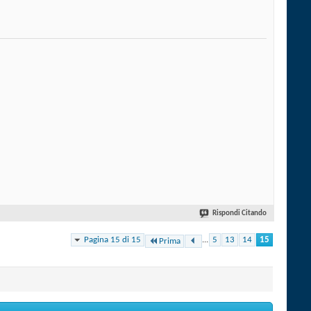
Rispondi Citando
Pagina 15 di 15
...
5
13
14
15
Prima