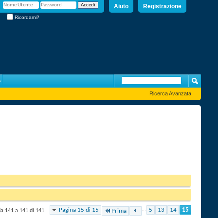
Aiuto
Registrazione
Ricordami?
Ricerca Avanzata
Pagina 15 di 15
...
5
13
14
15
da 141 a 141 di 141
Prima