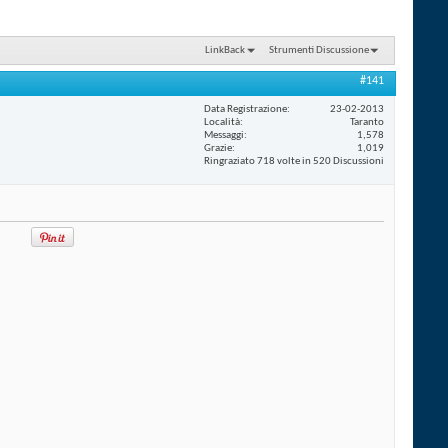
LinkBack
Strumenti Discussione
#141
Data Registrazione
23-02-2013
Località
Taranto
Messaggi
1,578
Grazie
1,019
Ringraziato 718 volte in 520 Discussioni