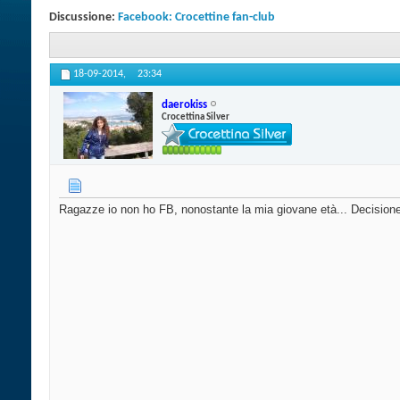
Discussione:
Facebook: Crocettine fan-club
18-09-2014,
23:34
daerokiss
Crocettina Silver
Ragazze io non ho FB, nonostante la mia giovane età... Decisione 