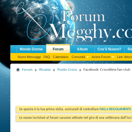
Mondo Donna
Forum
Album
Cos'è Nuovo?
Re
Nuovi Messaggi
FAQ
Calendario
Comunità
Azioni Forum
Link Veloci
Forum
Ricamo
Punto Croce
Facebook: Crocettine fan-club
Se questa è la tua prima visita, assicurati di controllare
FAQ e REGOLAMENTI
Le nuove iscrizioni al forum saranno attivate nel giro di una settimana dall'iscr