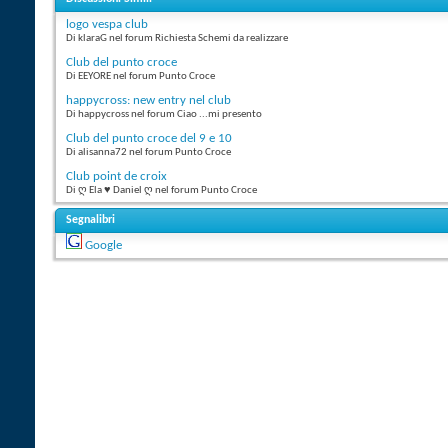
logo vespa club
Di klaraG nel forum Richiesta Schemi da realizzare
Club del punto croce
Di EEYORE nel forum Punto Croce
happycross: new entry nel club
Di happycross nel forum Ciao ...mi presento
Club del punto croce del 9 e 10
Di alisanna72 nel forum Punto Croce
Club point de croix
Di ღ Ela ♥ Daniel ღ nel forum Punto Croce
Segnalibri
Google