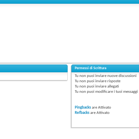
Permessi di Scrittura
Tu
non puoi
inviare nuove discussioni
Tu
non puoi
inviare risposte
Tu
non puoi
inviare allegati
Tu
non puoi
modificare i tuoi messaggi
Pingbacks
are
Attivato
Refbacks
are
Attivato