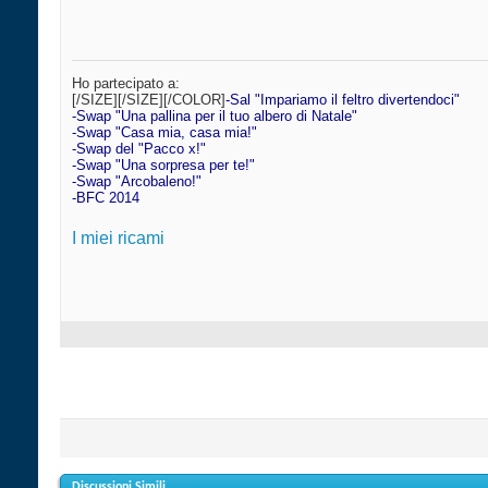
Ho partecipato a:
[/SIZE][/SIZE][/COLOR]
-Sal "Impariamo il feltro divertendoci"
-Swap "Una pallina per il tuo albero di Natale"
-Swap "Casa mia, casa mia!"
-Swap del "Pacco x!"
-Swap "Una sorpresa per te!"
-Swap "Arcobaleno!"
-BFC 2014
I miei ricami
Discussioni Simili