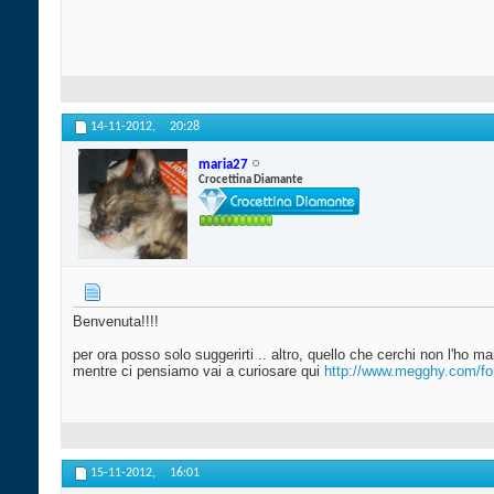
14-11-2012,
20:28
maria27
Crocettina Diamante
Benvenuta!!!!
per ora posso solo suggerirti .. altro, quello che cerchi non l'ho ma
mentre ci pensiamo vai a curiosare qui
http://www.megghy.com/fo
15-11-2012,
16:01