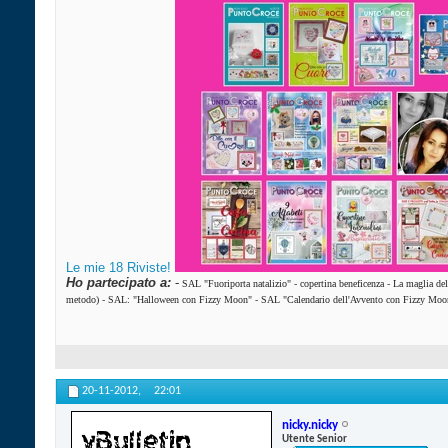
Le mie 18 Riviste!
Ho partecipato a:
-
SAL "Fuoriporta natalizio"
-
copertina beneficenza
-
La maglia de
metodo)
-
SAL: "Halloween con Fizzy Moon"
-
SAL "Calendario dell'Avvento con Fizzy Moo
20-11-2012,
22:01
nicky.nicky
Utente Senior