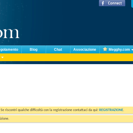
golamento
Blog
Chat
Associazione
Megghy.com
. Se riscontri qualche difficoltà con la registrazione contattaci da qui:
REGISTRAZIONE
.
izione.