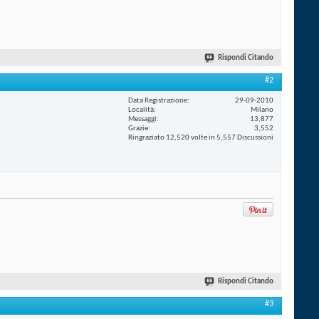
Rispondi Citando
#2
Data Registrazione
29-09-2010
Località
Milano
Messaggi
13,877
Grazie
3,552
Ringraziato 12,520 volte in 5,557 Discussioni
Rispondi Citando
#3