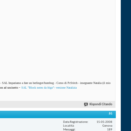
-
SAL Impariamo a fare un berlingot/humbug
-
Corso di PcStitch - insegnante Natalia (il mio
-
on ad uncinetto
SAL "Block notes da frigo"- versione Natalizia
Rispondi Citando
#6
Data Registrazione
15-05-2008
Località
Genova
Messaggi
189