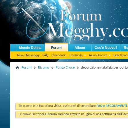
Mondo Donna
Forum
Album
Cos'è Nuovo?
Re
Nuovi Messaggi
FAQ
Calendario
Comunità
Azioni Forum
Link Veloci
Forum
Ricamo
Punto Croce
decorazione natalizia per porta
Se questa è la tua prima visita, assicurati di controllare
FAQ e REGOLAMENTI
Le nuove iscrizioni al forum saranno attivate nel giro di una settimana dall'iscr