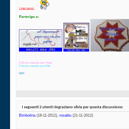
I miei lavori
Partecipo a:
Il fiocco nascita per Viola
I
l fiocco nascita per Elia
W
IP
I seguenti 2 utenti ringraziano silvia per questa discussione:
Bimbolina
(18-11-2012),
rosablu
(21-11-2012)