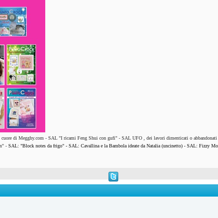
l cuore di Megghy.com
-
SAL "I ricami Feng Shui con gufi"
-
SAL UFO , dei lavori dimenticati o abbandonati
n"
-
SAL: "Block notes da frigo"
-
SAL: Cavallina e la Bambola ideate da Natalia (uncinetto)
-
SAL: Fizzy Mo