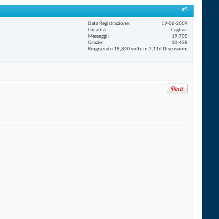
#5
Data Registrazione
19-06-2009
Località
Cagliari
Messaggi
19,705
Grazie
10,438
Ringraziato 18,840 volte in 7,116 Discussioni