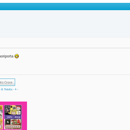
uoriporta
di Natalia - 4
-