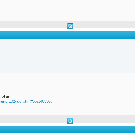
i visto
rum/f102/ide...tml#post409957