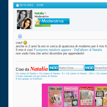
20-11-2012,
21:00
Natalia
Moderatrice
ciao!
anche io 2 anni fa ero in cerca di qualcosa di moderno per il mio f
Il mio è così
Fuoriporta natalizio appeso - Dall'album di Natalia
non vedo l'ora che arrivi dicembre per appenderlo!
Natalia
Ciao da
Gli schemi di Natalia
+
Gli schemi di Natalia - II
+
Gli schemi di Natalia - 2014
+
Gli schemi 
I ricami realizzati con gli schemi di Natalia
Il mio gruppo su Facebook
-