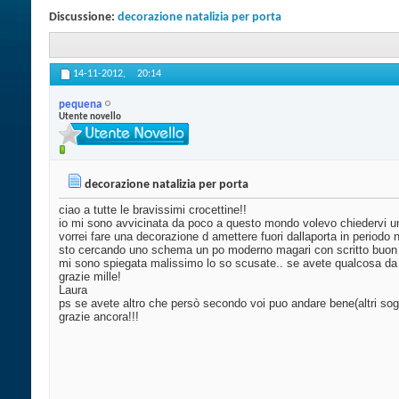
Discussione:
decorazione natalizia per porta
14-11-2012,
20:14
pequena
Utente novello
decorazione natalizia per porta
ciao a tutte le bravissimi crocettine!!
io mi sono avvicinata da poco a questo mondo volevo chiedervi un
vorrei fare una decorazione d amettere fuori dallaporta in periodo n
sto cercando uno schema un po moderno magari con scritto buon n
mi sono spiegata malissimo lo so scusate.. se avete qualcosa da pr
grazie mille!
Laura
ps se avete altro che persò secondo voi puo andare bene(altri sogge
grazie ancora!!!