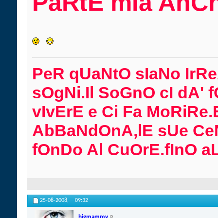
PaRtE mIa AnChE
PeR qUaNtO sIaNo IrRe
sOgNi.Il SoGnO cI dA' f
vIvErE e Ci Fa MoRiRe.
AbBaNdOnA,lE sUe Ce
fOnDo Al CuOrE.fInO aL
25-08-2008,
09:32
bigmammy