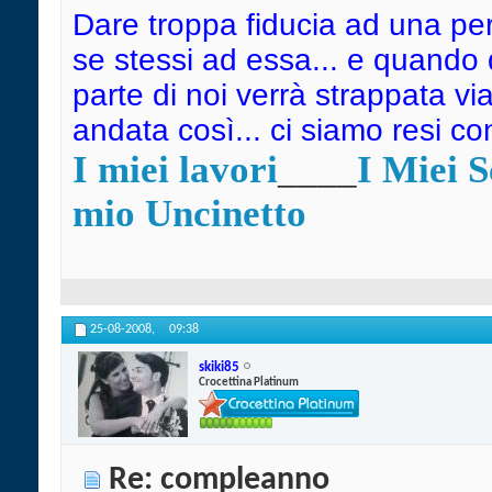
Dare troppa fiducia ad una pe
se stessi ad essa... e quando
parte di noi verrà strappata vi
andata così... ci siamo resi c
I miei lavori
____
I Miei 
mio Uncinetto
25-08-2008,
09:38
skiki85
Crocettina Platinum
Re: compleanno