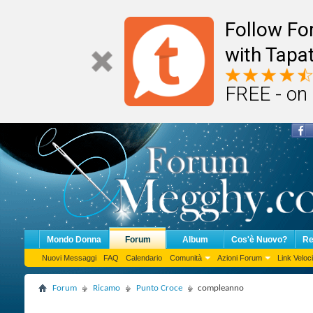
Follow F
with Tapat
FREE - on
Mondo Donna
Forum
Album
Cos'è Nuovo?
Re
Nuovi Messaggi
FAQ
Calendario
Comunità
Azioni Forum
Link Veloci
Forum
Ricamo
Punto Croce
compleanno