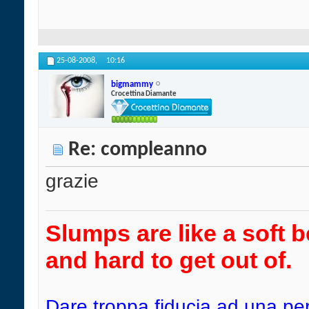
25-08-2008,
10:16
bigmammy
Crocettina Diamante
Re: compleanno
grazie
Slumps are like a soft b
and hard to get out of.
Dare troppa fiducia ad una pe