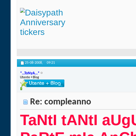
25-08-2008,
09:21
*...ToNyA...*
Utente + Blog
Re: compleanno
TaNtI tANtI aUg