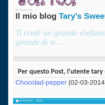
Il mio blog
Tary's Swe
Ti credi un grande elefant
grande di te...
Per questo Post, l'utente tary 
Chocolad-pepper
(02-03-2014
01-03-2014,
22:02