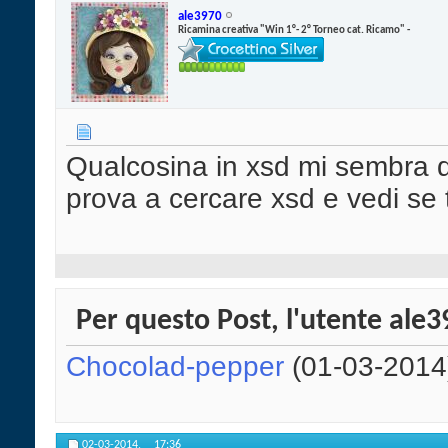
ale3970
Ricamina creativa "Win 1°- 2° Torneo cat. Ricamo" -
Qualcosina in xsd mi sembra di 
prova a cercare xsd e vedi se 
Per questo Post, l'utente ale39
Chocolad-pepper
(01-03-2014
02-03-2014,
17:36