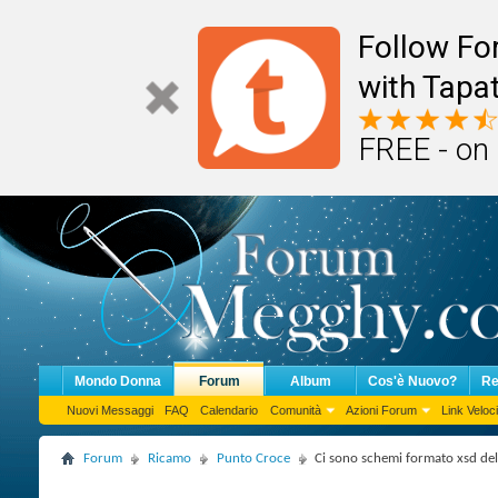
Follow F
with Tapat
FREE - on
Mondo Donna
Forum
Album
Cos'è Nuovo?
Re
Nuovi Messaggi
FAQ
Calendario
Comunità
Azioni Forum
Link Veloci
Forum
Ricamo
Punto Croce
Ci sono schemi formato xsd de